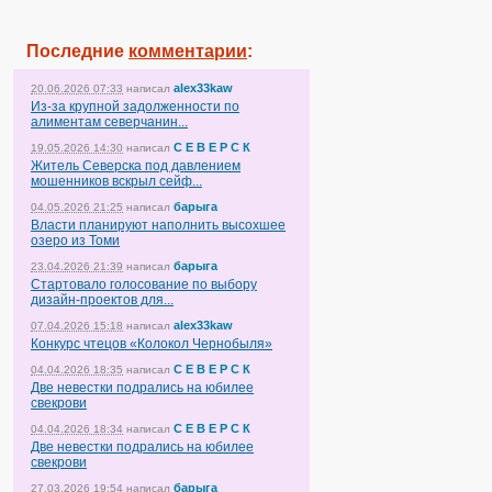
Последние
комментарии
:
alex33kaw
20.06.2026 07:33
написал
Из-за крупной задолженности по
алиментам северчанин...
С Е В Е Р С К
19.05.2026 14:30
написал
Житель Северска под давлением
мошенников вскрыл сейф...
барыга
04.05.2026 21:25
написал
Власти планируют наполнить высохшее
озеро из Томи
барыга
23.04.2026 21:39
написал
Стартовало голосование по выбору
дизайн-проектов для...
alex33kaw
07.04.2026 15:18
написал
Конкурс чтецов «Колокол Чернобыля»
С Е В Е Р С К
04.04.2026 18:35
написал
Две невестки подрались на юбилее
свекрови
С Е В Е Р С К
04.04.2026 18:34
написал
Две невестки подрались на юбилее
свекрови
барыга
27.03.2026 19:54
написал