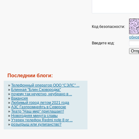
Код безопасности:
обнов
Введите код:
Последнии блоги:
»
Телефонный оператор OOO “СЭЛС” ...
»
Блинная "Блин.Сковородка"
»
почему так неуютно, неубрано в ...
»
Вакансия
»
Любимый город летом 2021 года
»
АЗС Газпромнефть в Северске
»
Театр "Наш мир" приглашает!
»
Новогодняя минута славы
»
Утерен телефон Redmi note 8 pr ...
»
розыгрыш или хулиганство?