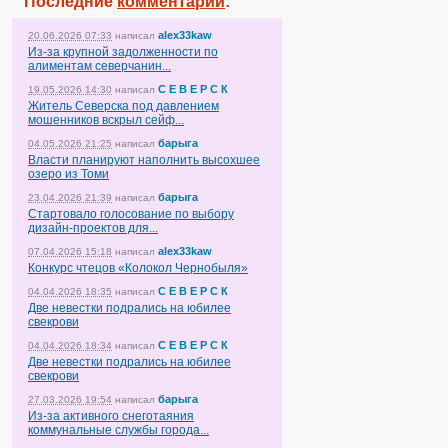
Последние
комментарии
:
alex33kaw
20.06.2026 07:33
написал
Из-за крупной задолженности по
алиментам северчанин...
С Е В Е Р С К
19.05.2026 14:30
написал
Житель Северска под давлением
мошенников вскрыл сейф...
барыга
04.05.2026 21:25
написал
Власти планируют наполнить высохшее
озеро из Томи
барыга
23.04.2026 21:39
написал
Стартовало голосование по выбору
дизайн-проектов для...
alex33kaw
07.04.2026 15:18
написал
Конкурс чтецов «Колокол Чернобыля»
С Е В Е Р С К
04.04.2026 18:35
написал
Две невестки подрались на юбилее
свекрови
С Е В Е Р С К
04.04.2026 18:34
написал
Две невестки подрались на юбилее
свекрови
барыга
27.03.2026 19:54
написал
Из-за активного снеготаяния
коммунальные службы города...