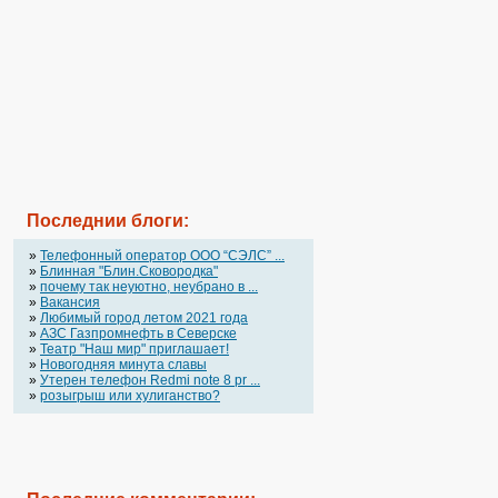
Последнии блоги:
»
Телефонный оператор OOO “СЭЛС” ...
»
Блинная "Блин.Сковородка"
»
почему так неуютно, неубрано в ...
»
Вакансия
»
Любимый город летом 2021 года
»
АЗС Газпромнефть в Северске
»
Театр "Наш мир" приглашает!
»
Новогодняя минута славы
»
Утерен телефон Redmi note 8 pr ...
»
розыгрыш или хулиганство?