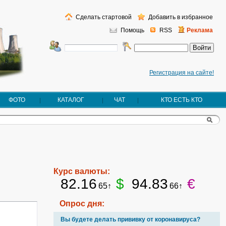
Сделать стартовой
Добавить в избранное
Помощь
RSS
Реклама
Регистрация на сайте!
ФОТО
КАТАЛОГ
ЧАТ
КТО ЕСТЬ КТО
Курс валюты:
82.16
$
94.83
€
65↑
66↑
Опрос дня:
Вы будете делать прививку от коронавируса?