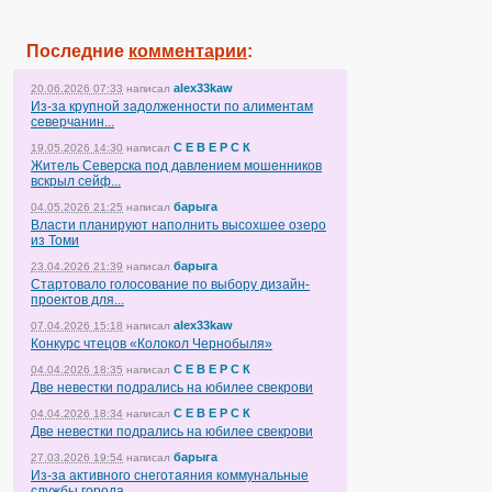
Последние
комментарии
:
alex33kaw
20.06.2026 07:33
написал
Из-за крупной задолженности по алиментам
северчанин...
С Е В Е Р С К
19.05.2026 14:30
написал
Житель Северска под давлением мошенников
вскрыл сейф...
барыга
04.05.2026 21:25
написал
Власти планируют наполнить высохшее озеро
из Томи
барыга
23.04.2026 21:39
написал
Стартовало голосование по выбору дизайн-
проектов для...
alex33kaw
07.04.2026 15:18
написал
Конкурс чтецов «Колокол Чернобыля»
С Е В Е Р С К
04.04.2026 18:35
написал
Две невестки подрались на юбилее свекрови
С Е В Е Р С К
04.04.2026 18:34
написал
Две невестки подрались на юбилее свекрови
барыга
27.03.2026 19:54
написал
Из-за активного снеготаяния коммунальные
службы города...