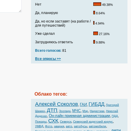
Нет
49.38%
Да, планирую
8.64%
Да, но если заставят (на работе /
4.94%
для путешествий)
Уже сделал
27.16%
Затрудняюсь ответить
9.88%
Всего голосов:
81
Все опросы >>
Облако тегов:
Алексей Соколов
ГИБДД
ГАИ
,
,
,
Григорий
ДТП
МЧС
,
,
,
,
,
,
Шамин
Зоопарк
Мэр
Наркотики
Николай
Он-лайн приемная администрации
,
,
,
Диденко
ПДД
СХК
,
,
,
,
Пожары
Северск
Северский кадетский корпус
,
,
,
,
,
,
УМВД
Фото
авария
авто
автобусы
автомобили
дети