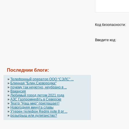
Код безопасности:
Введите код:
Последнии блоги:
»
Телефонный оператор OOO “СЭЛС” ...
»
Блинная "Блин.Сковородка"
»
почему так неуютно, неубрано в ...
»
Вакансия
»
Любимый город летом 2021 года
»
АЗС Газпромнефть в Северске
»
Театр "Наш мир" приглашает!
»
Новогодняя минута славы
»
Утерен телефон Redmi note 8 pr ...
»
розыгрыш или хулиганство?