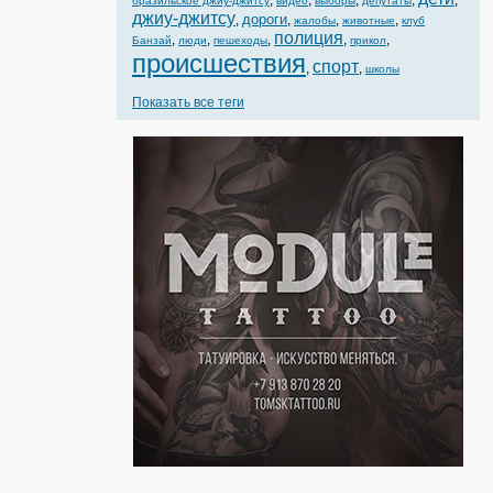
,
,
,
,
,
бразильское джиу-джитсу
видео
выборы
депутаты
джиу-джитсу
дороги
,
,
,
,
жалобы
животные
клуб
полиция
,
,
,
,
,
Банзай
люди
пешеходы
прикол
происшествия
спорт
,
,
школы
Показать все теги