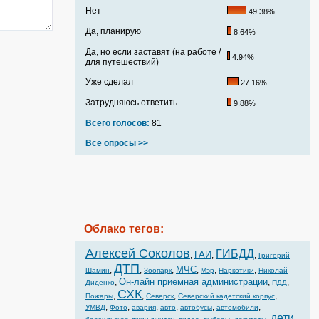
Нет
49.38%
Да, планирую
8.64%
Да, но если заставят (на работе /
4.94%
для путешествий)
Уже сделал
27.16%
Затрудняюсь ответить
9.88%
Всего голосов:
81
Все опросы >>
Облако тегов:
Алексей Соколов
ГИБДД
ГАИ
,
,
,
Григорий
ДТП
МЧС
,
,
,
,
,
,
Шамин
Зоопарк
Мэр
Наркотики
Николай
Он-лайн приемная администрации
,
,
,
Диденко
ПДД
СХК
,
,
,
,
Пожары
Северск
Северский кадетский корпус
,
,
,
,
,
,
УМВД
Фото
авария
авто
автобусы
автомобили
дети