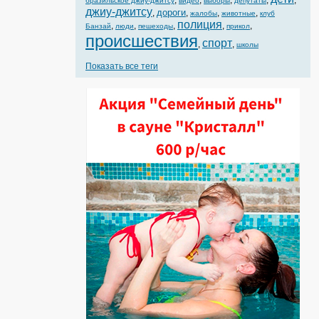
,
,
,
,
,
бразильское джиу-джитсу
видео
выборы
депутаты
джиу-джитсу
дороги
,
,
,
,
жалобы
животные
клуб
полиция
,
,
,
,
,
Банзай
люди
пешеходы
прикол
происшествия
спорт
,
,
школы
Показать все теги