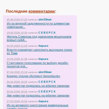
Последние
комментарии
:
alex33kaw
20.06.2026 07:33
написал
Из-за крупной задолженности по алиментам
северчанин...
С Е В Е Р С К
19.05.2026 14:30
написал
Житель Северска под давлением мошенников
вскрыл сейф...
барыга
04.05.2026 21:25
написал
Власти планируют наполнить высохшее озеро
из Томи
барыга
23.04.2026 21:39
написал
Стартовало голосование по выбору дизайн-
проектов для...
alex33kaw
07.04.2026 15:18
написал
Конкурс чтецов «Колокол Чернобыля»
С Е В Е Р С К
04.04.2026 18:35
написал
Две невестки подрались на юбилее свекрови
С Е В Е Р С К
04.04.2026 18:34
написал
Две невестки подрались на юбилее свекрови
барыга
27.03.2026 19:54
написал
Из-за активного снеготаяния коммунальные
службы города...