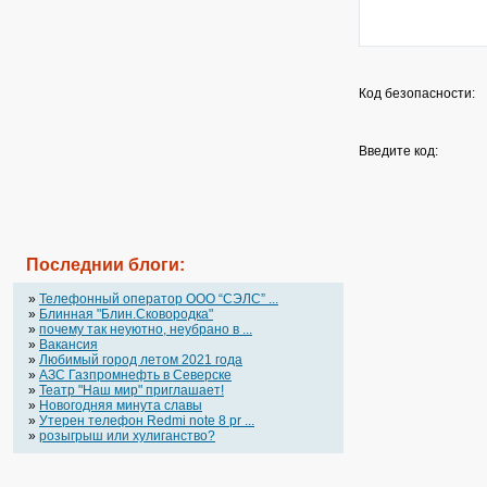
Код безопасности:
Введите код:
Последнии блоги:
»
Телефонный оператор OOO “СЭЛС” ...
»
Блинная "Блин.Сковородка"
»
почему так неуютно, неубрано в ...
»
Вакансия
»
Любимый город летом 2021 года
»
АЗС Газпромнефть в Северске
»
Театр "Наш мир" приглашает!
»
Новогодняя минута славы
»
Утерен телефон Redmi note 8 pr ...
»
розыгрыш или хулиганство?