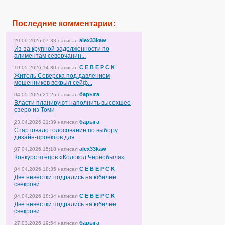
Последние
комментарии
:
alex33kaw
20.06.2026 07:33
написал
Из-за крупной задолженности по
алиментам северчанин...
С Е В Е Р С К
19.05.2026 14:30
написал
Житель Северска под давлением
мошенников вскрыл сейф...
барыга
04.05.2026 21:25
написал
Власти планируют наполнить высохшее
озеро из Томи
барыга
23.04.2026 21:39
написал
Стартовало голосование по выбору
дизайн-проектов для...
alex33kaw
07.04.2026 15:18
написал
Конкурс чтецов «Колокол Чернобыля»
С Е В Е Р С К
04.04.2026 18:35
написал
Две невестки подрались на юбилее
свекрови
С Е В Е Р С К
04.04.2026 18:34
написал
Две невестки подрались на юбилее
свекрови
барыга
27.03.2026 19:54
написал