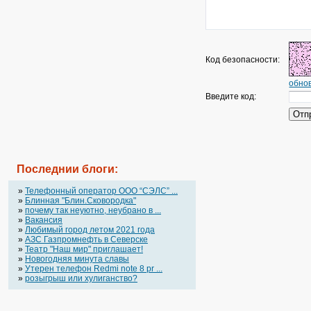
Код безопасности:
обнов
Введите код:
Последнии блоги:
»
Телефонный оператор OOO “СЭЛС” ...
»
Блинная "Блин.Сковородка"
»
почему так неуютно, неубрано в ...
»
Вакансия
»
Любимый город летом 2021 года
»
АЗС Газпромнефть в Северске
»
Театр "Наш мир" приглашает!
»
Новогодняя минута славы
»
Утерен телефон Redmi note 8 pr ...
»
розыгрыш или хулиганство?