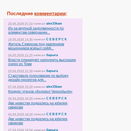
Последние
комментарии
:
alex33kaw
20.06.2026 07:33
написал
Из-за крупной задолженности по
алиментам северчанин...
С Е В Е Р С К
19.05.2026 14:30
написал
Житель Северска под давлением
мошенников вскрыл сейф...
барыга
04.05.2026 21:25
написал
Власти планируют наполнить высохшее
озеро из Томи
барыга
23.04.2026 21:39
написал
Стартовало голосование по выбору
дизайн-проектов для...
alex33kaw
07.04.2026 15:18
написал
Конкурс чтецов «Колокол Чернобыля»
С Е В Е Р С К
04.04.2026 18:35
написал
Две невестки подрались на юбилее
свекрови
С Е В Е Р С К
04.04.2026 18:34
написал
Две невестки подрались на юбилее
свекрови
барыга
27.03.2026 19:54
написал