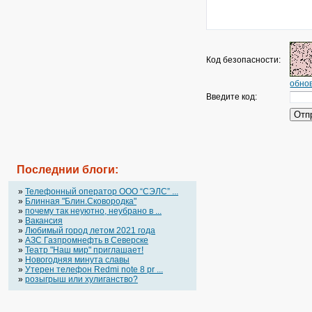
Код безопасности:
обнов
Введите код:
Последнии блоги:
»
Телефонный оператор OOO “СЭЛС” ...
»
Блинная "Блин.Сковородка"
»
почему так неуютно, неубрано в ...
»
Вакансия
»
Любимый город летом 2021 года
»
АЗС Газпромнефть в Северске
»
Театр "Наш мир" приглашает!
»
Новогодняя минута славы
»
Утерен телефон Redmi note 8 pr ...
»
розыгрыш или хулиганство?