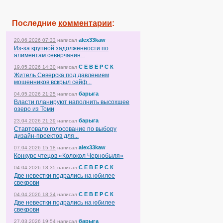
Последние
комментарии
:
alex33kaw
20.06.2026 07:33
написал
Из-за крупной задолженности по
алиментам северчанин...
С Е В Е Р С К
19.05.2026 14:30
написал
Житель Северска под давлением
мошенников вскрыл сейф...
барыга
04.05.2026 21:25
написал
Власти планируют наполнить высохшее
озеро из Томи
барыга
23.04.2026 21:39
написал
Стартовало голосование по выбору
дизайн-проектов для...
alex33kaw
07.04.2026 15:18
написал
Конкурс чтецов «Колокол Чернобыля»
С Е В Е Р С К
04.04.2026 18:35
написал
Две невестки подрались на юбилее
свекрови
С Е В Е Р С К
04.04.2026 18:34
написал
Две невестки подрались на юбилее
свекрови
барыга
27.03.2026 19:54
написал