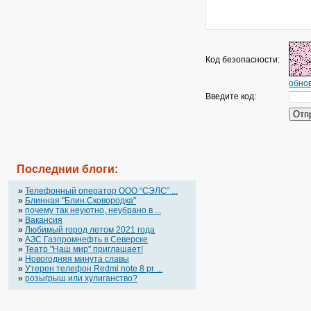
Код безопасности:
обнов
Введите код:
Последнии блоги:
»
Телефонный оператор OOO “СЭЛС” ...
»
Блинная "Блин.Сковородка"
»
почему так неуютно, неубрано в ...
»
Вакансия
»
Любимый город летом 2021 года
»
АЗС Газпромнефть в Северске
»
Театр "Наш мир" приглашает!
»
Новогодняя минута славы
»
Утерен телефон Redmi note 8 pr ...
»
розыгрыш или хулиганство?