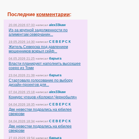
Последние
комментарии
:
alex33kaw
20.06.2026 07:33
написал
Из-за крупной задолженности по
алиментам северчанин...
С Е В Е Р С К
19.05.2026 14:30
написал
Житель Северска под давлением
мошенников вскрыл сейф...
барыга
04.05.2026 21:25
написал
Власти планируют наполнить высохшее
озеро из Томи
барыга
23.04.2026 21:39
написал
Стартовало голосование по выбору
дизайн-проектов для...
alex33kaw
07.04.2026 15:18
написал
Конкурс чтецов «Колокол Чернобыля»
С Е В Е Р С К
04.04.2026 18:35
написал
Две невестки подрались на юбилее
свекрови
С Е В Е Р С К
04.04.2026 18:34
написал
Две невестки подрались на юбилее
свекрови
барыга
27.03.2026 19:54
написал