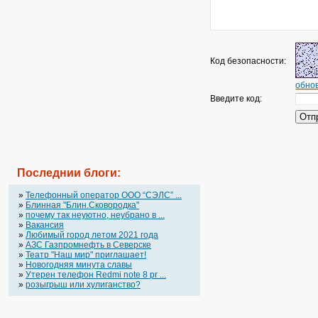
Код безопасности:
обнов
Введите код:
Последнии блоги:
»
Телефонный оператор OOO “СЭЛС” ...
»
Блинная "Блин.Сковородка"
»
почему так неуютно, неубрано в ...
»
Вакансия
»
Любимый город летом 2021 года
»
АЗС Газпромнефть в Северске
»
Театр "Наш мир" приглашает!
»
Новогодняя минута славы
»
Утерен телефон Redmi note 8 pr ...
»
розыгрыш или хулиганство?