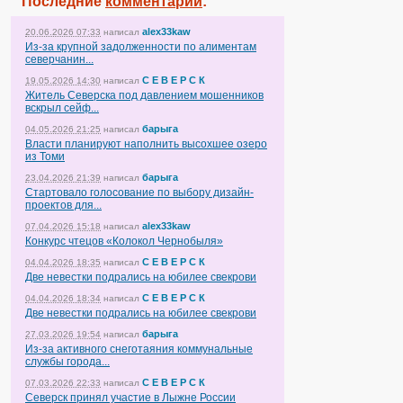
Последние
комментарии
:
alex33kaw
20.06.2026 07:33
написал
Из-за крупной задолженности по алиментам
северчанин...
С Е В Е Р С К
19.05.2026 14:30
написал
Житель Северска под давлением мошенников
вскрыл сейф...
барыга
04.05.2026 21:25
написал
Власти планируют наполнить высохшее озеро
из Томи
барыга
23.04.2026 21:39
написал
Стартовало голосование по выбору дизайн-
проектов для...
alex33kaw
07.04.2026 15:18
написал
Конкурс чтецов «Колокол Чернобыля»
С Е В Е Р С К
04.04.2026 18:35
написал
Две невестки подрались на юбилее свекрови
С Е В Е Р С К
04.04.2026 18:34
написал
Две невестки подрались на юбилее свекрови
барыга
27.03.2026 19:54
написал
Из-за активного снеготаяния коммунальные
службы города...
С Е В Е Р С К
07.03.2026 22:33
написал
Северск принял участие в Лыжне России