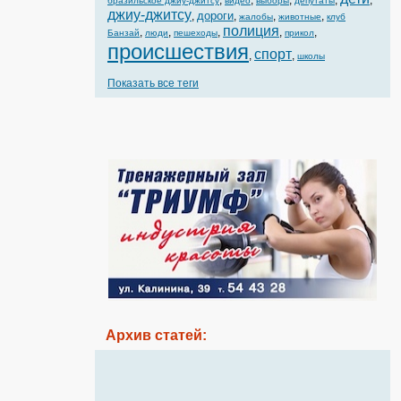
,
,
,
,
,
бразильское джиу-джитсу
видео
выборы
депутаты
джиу-джитсу
дороги
,
,
,
,
жалобы
животные
клуб
полиция
,
,
,
,
,
Банзай
люди
пешеходы
прикол
происшествия
спорт
,
,
школы
Показать все теги
Архив статей: