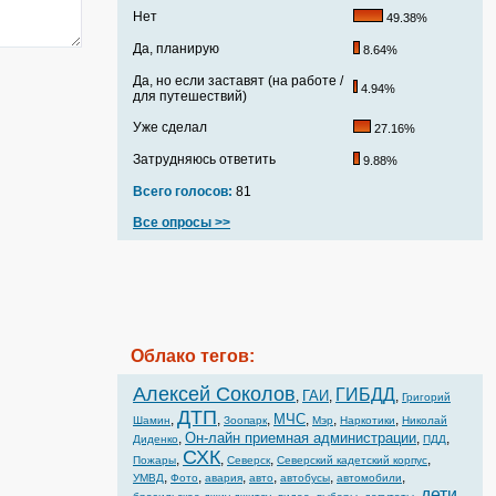
Нет
49.38%
Да, планирую
8.64%
Да, но если заставят (на работе /
4.94%
для путешествий)
Уже сделал
27.16%
Затрудняюсь ответить
9.88%
Всего голосов:
81
Все опросы >>
Облако тегов:
Алексей Соколов
ГИБДД
ГАИ
,
,
,
Григорий
ДТП
МЧС
,
,
,
,
,
,
Шамин
Зоопарк
Мэр
Наркотики
Николай
Он-лайн приемная администрации
,
,
,
Диденко
ПДД
СХК
,
,
,
,
Пожары
Северск
Северский кадетский корпус
,
,
,
,
,
,
УМВД
Фото
авария
авто
автобусы
автомобили
дети