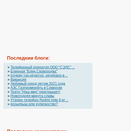
Последнии блоги:
»
Телефонный оператор OOO “СЭЛС” ...
»
Блинная "Блин.Сковородка"
»
почему так неуютно, неубрано в ...
»
Вакансия
»
Любимый город летом 2021 года
»
АЗС Газпромнефть в Северске
»
Театр "Наш мир" приглашает!
»
Новогодняя минута славы
»
Утерен телефон Redmi note 8 pr ...
»
розыгрыш или хулиганство?