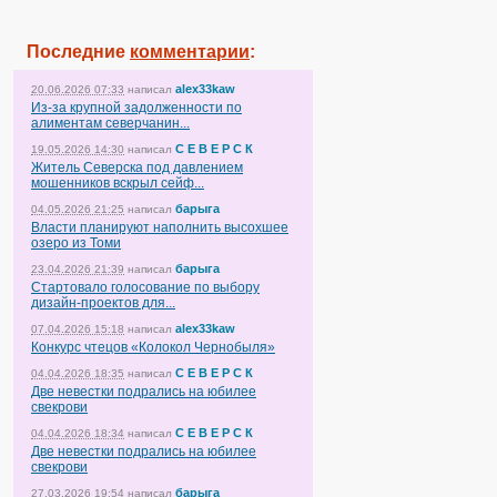
Последние
комментарии
:
alex33kaw
20.06.2026 07:33
написал
Из-за крупной задолженности по
алиментам северчанин...
С Е В Е Р С К
19.05.2026 14:30
написал
Житель Северска под давлением
мошенников вскрыл сейф...
барыга
04.05.2026 21:25
написал
Власти планируют наполнить высохшее
озеро из Томи
барыга
23.04.2026 21:39
написал
Стартовало голосование по выбору
дизайн-проектов для...
alex33kaw
07.04.2026 15:18
написал
Конкурс чтецов «Колокол Чернобыля»
С Е В Е Р С К
04.04.2026 18:35
написал
Две невестки подрались на юбилее
свекрови
С Е В Е Р С К
04.04.2026 18:34
написал
Две невестки подрались на юбилее
свекрови
барыга
27.03.2026 19:54
написал