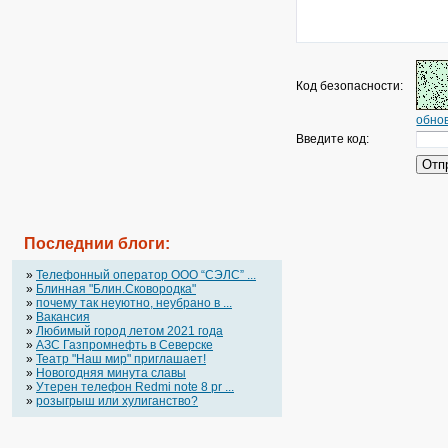
Код безопасности:
обнов
Введите код:
Последнии блоги:
»
Телефонный оператор OOO “СЭЛС” ...
»
Блинная "Блин.Сковородка"
»
почему так неуютно, неубрано в ...
»
Вакансия
»
Любимый город летом 2021 года
»
АЗС Газпромнефть в Северске
»
Театр "Наш мир" приглашает!
»
Новогодняя минута славы
»
Утерен телефон Redmi note 8 pr ...
»
розыгрыш или хулиганство?