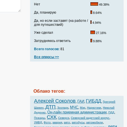
Нет
49.38%
Да, планирую
8.64%
Да, но если заставят (на работе /
4.94%
для путешествий)
Уже сделал
27.16%
Затрудняюсь ответить
9.88%
Всего голосов:
81
Все опросы >>
Облако тегов:
Алексей Соколов
ГИБДД
ГАИ
,
,
,
Григорий
ДТП
МЧС
,
,
,
,
,
,
Шамин
Зоопарк
Мэр
Наркотики
Николай
Он-лайн приемная администрации
,
,
,
Диденко
ПДД
СХК
,
,
,
,
Пожары
Северск
Северский кадетский корпус
,
,
,
,
,
,
УМВД
Фото
авария
авто
автобусы
автомобили
дети