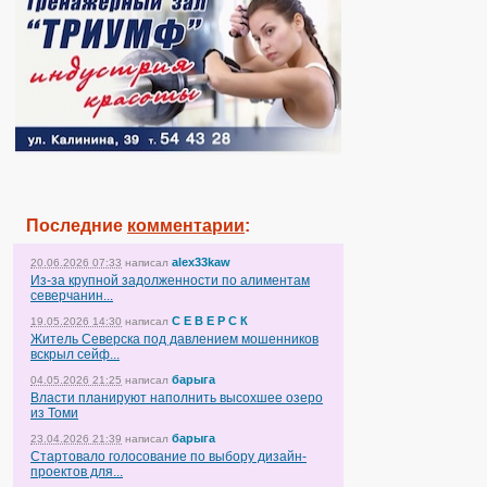
Последние
комментарии
:
alex33kaw
20.06.2026 07:33
написал
Из-за крупной задолженности по алиментам
северчанин...
С Е В Е Р С К
19.05.2026 14:30
написал
Житель Северска под давлением мошенников
вскрыл сейф...
барыга
04.05.2026 21:25
написал
Власти планируют наполнить высохшее озеро
из Томи
барыга
23.04.2026 21:39
написал
Стартовало голосование по выбору дизайн-
проектов для...