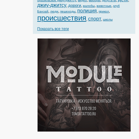
,
,
,
,
,
бразильское джиу-джитсу
видео
выборы
депутаты
джиу-джитсу
дороги
,
,
,
,
жалобы
животные
клуб
полиция
,
,
,
,
,
Банзай
люди
пешеходы
прикол
происшествия
спорт
,
,
школы
Показать все теги