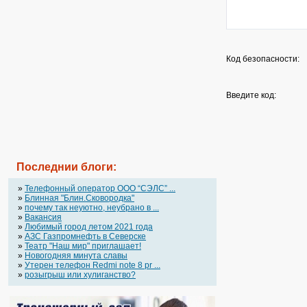
Код безопасности:
Введите код:
Последнии блоги:
»
Телефонный оператор OOO “СЭЛС” ...
»
Блинная "Блин.Сковородка"
»
почему так неуютно, неубрано в ...
»
Вакансия
»
Любимый город летом 2021 года
»
АЗС Газпромнефть в Северске
»
Театр "Наш мир" приглашает!
»
Новогодняя минута славы
»
Утерен телефон Redmi note 8 pr ...
»
розыгрыш или хулиганство?