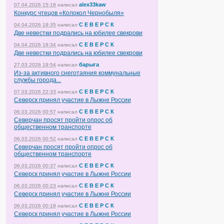
alex33kaw
07.04.2026 15:18
написал
Конкурс чтецов «Колокол Чернобыля»
С Е В Е Р С К
04.04.2026 18:35
написал
Две невестки подрались на юбилее свекрови
С Е В Е Р С К
04.04.2026 18:34
написал
Две невестки подрались на юбилее свекрови
барыга
27.03.2026 19:54
написал
Из-за активного снеготаяния коммунальные
службы города...
С Е В Е Р С К
07.03.2026 22:33
написал
Северск принял участие в Лыжне России
С Е В Е Р С К
06.03.2026 00:57
написал
Северчан просят пройти опрос об
общественном транспорте
С Е В Е Р С К
06.03.2026 00:52
написал
Северчан просят пройти опрос об
общественном транспорте
С Е В Е Р С К
06.03.2026 00:37
написал
Северск принял участие в Лыжне России
С Е В Е Р С К
06.03.2026 00:23
написал
Северск принял участие в Лыжне России
С Е В Е Р С К
06.03.2026 00:18
написал
Северск принял участие в Лыжне России