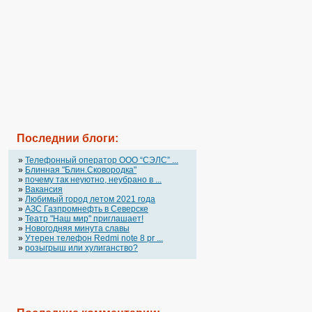
Последнии блоги:
»
Телефонный оператор OOO “СЭЛС” ...
»
Блинная "Блин.Сковородка"
»
почему так неуютно, неубрано в ...
»
Вакансия
»
Любимый город летом 2021 года
»
АЗС Газпромнефть в Северске
»
Театр "Наш мир" приглашает!
»
Новогодняя минута славы
»
Утерен телефон Redmi note 8 pr ...
»
розыгрыш или хулиганство?