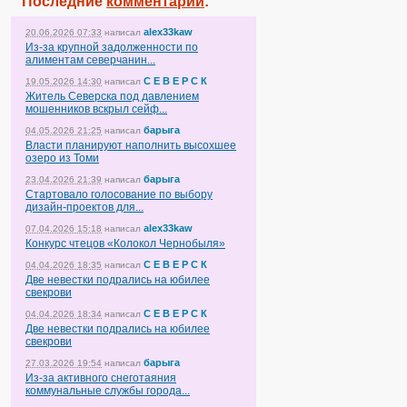
Последние
комментарии
:
alex33kaw
20.06.2026 07:33
написал
Из-за крупной задолженности по
алиментам северчанин...
С Е В Е Р С К
19.05.2026 14:30
написал
Житель Северска под давлением
мошенников вскрыл сейф...
барыга
04.05.2026 21:25
написал
Власти планируют наполнить высохшее
озеро из Томи
барыга
23.04.2026 21:39
написал
Стартовало голосование по выбору
дизайн-проектов для...
alex33kaw
07.04.2026 15:18
написал
Конкурс чтецов «Колокол Чернобыля»
С Е В Е Р С К
04.04.2026 18:35
написал
Две невестки подрались на юбилее
свекрови
С Е В Е Р С К
04.04.2026 18:34
написал
Две невестки подрались на юбилее
свекрови
барыга
27.03.2026 19:54
написал
Из-за активного снеготаяния
коммунальные службы города...