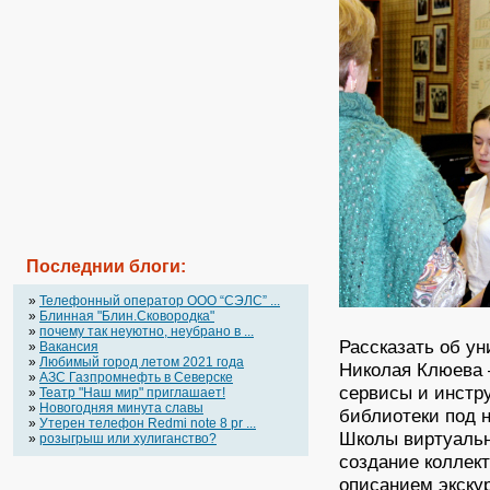
Последнии блоги:
»
Телефонный оператор OOO “СЭЛС” ...
»
Блинная "Блин.Сковородка"
»
почему так неуютно, неубрано в ...
Рассказать об у
»
Вакансия
»
Любимый город летом 2021 года
Николая Клюева –
»
АЗС Газпромнефть в Северске
сервисы и инстр
»
Театр "Наш мир" приглашает!
»
Новогодняя минута славы
библиотеки под 
»
Утерен телефон Redmi note 8 pr ...
Школы виртуальн
»
розыгрыш или хулиганство?
создание коллек
описанием экску