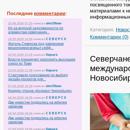
посвященного то
материалами к н
Последние
комментарии
:
информационных 
alex33kaw
20.06.2026 07:33
написал
Из-за крупной задолженности по
Категория:
Новос
алиментам северчанин...
Комментарии (0)
С Е В Е Р С К
19.05.2026 14:30
написал
Житель Северска под давлением
мошенников вскрыл сейф...
барыга
04.05.2026 21:25
написал
Северчане
Власти планируют наполнить высохшее
озеро из Томи
междунаро
барыга
23.04.2026 21:39
написал
Новосиби
Стартовало голосование по выбору
дизайн-проектов для...
alex33kaw
07.04.2026 15:18
написал
Конкурс чтецов «Колокол Чернобыля»
С Е В Е Р С К
04.04.2026 18:35
написал
Две невестки подрались на юбилее
свекрови
С Е В Е Р С К
04.04.2026 18:34
написал
Две невестки подрались на юбилее
свекрови
барыга
27.03.2026 19:54
написал