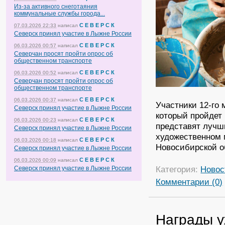
Из-за активного снеготаяния
коммунальные службы города...
С Е В Е Р С К
07.03.2026 22:33
написал
Северск принял участие в Лыжне России
С Е В Е Р С К
06.03.2026 00:57
написал
Северчан просят пройти опрос об
общественном транспорте
С Е В Е Р С К
06.03.2026 00:52
написал
Северчан просят пройти опрос об
общественном транспорте
С Е В Е Р С К
06.03.2026 00:37
написал
Участники 12-го
Северск принял участие в Лыжне России
который пройдет 
С Е В Е Р С К
06.03.2026 00:23
написал
представят лучш
Северск принял участие в Лыжне России
художественном 
С Е В Е Р С К
06.03.2026 00:18
написал
Новосибирской о
Северск принял участие в Лыжне России
С Е В Е Р С К
06.03.2026 00:09
написал
Категория:
Новос
Северск принял участие в Лыжне России
Комментарии (0)
Награды у