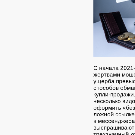
С начала 2021-
жертвами моше
ущерба превыс
способов обма
купли-продажи
несколько вид
оформить «без
ложной ссылке 
в мессенджера
выспрашивают 
трехзначный ко