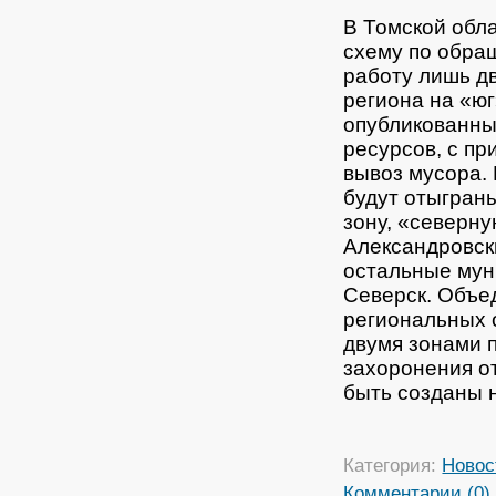
В Томской обл
схему по обра
работу лишь д
региона на «юг
опубликованны
ресурсов, с п
вывоз мусора.
будут отыграны
зону, «северну
Александровски
остальные мун
Северск. Объе
региональных 
двумя зонами 
захоронения о
быть созданы 
Категория:
Новос
Комментарии (0)