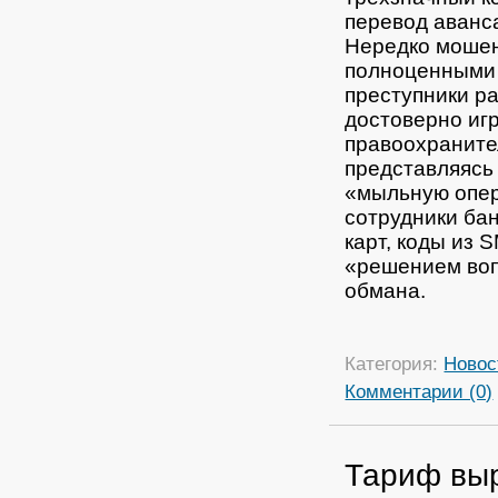
перевод аванса
Нередко мошен
полноценными 
преступники р
достоверно иг
правоохраните
представляяс
«мыльную опер
сотрудники бан
карт, коды из 
«решением воп
обмана.
Категория:
Новос
Комментарии (0)
Тариф выр