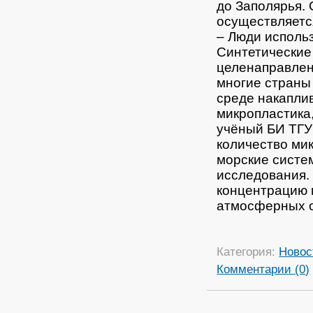
до Заполярья.
осуществляется
– Люди использ
Синтетические
целенаправлен
многие страны
среде накаплив
микропластика,
учёный БИ ТГУ
количество ми
морские систе
исследования. 
концентрацию 
атмосферных ос
Категория:
Новос
Комментарии (0)