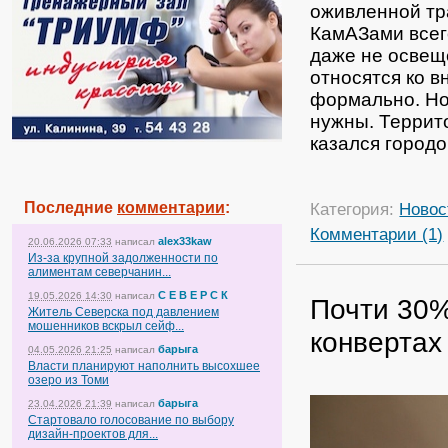
оживленной тр
КамАЗами всег
даже не освещ
относятся ко 
формально. Но
нужны. Террит
казался городо
Последние
комментарии
:
Категория:
Новос
Комментарии (1)
alex33kaw
20.06.2026 07:33
написал
Из-за крупной задолженности по
алиментам северчанин...
С Е В Е Р С К
19.05.2026 14:30
написал
Почти 30%
Житель Северска под давлением
мошенников вскрыл сейф...
конвертах
барыга
04.05.2026 21:25
написал
Власти планируют наполнить высохшее
озеро из Томи
барыга
23.04.2026 21:39
написал
Стартовало голосование по выбору
дизайн-проектов для...