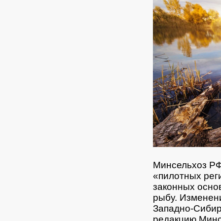
Минсельхоз РФ
«пилотных рег
законных осно
рыбу.
Изменени
Западно-Сибир
редакцию Минс