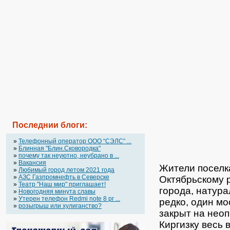
Последнии блоги:
»
Телефонный оператор OOO “СЭЛС” ...
»
Блинная "Блин.Сковородка"
»
почему так неуютно, неубрано в ...
»
Вакансия
Жители поселк
»
Любимый город летом 2021 года
»
АЗС Газпромнефть в Северске
Октябрьскому 
»
Театр "Наш мир" приглашает!
города, натур
»
Новогодняя минута славы
»
Утерен телефон Redmi note 8 pr ...
редко, один мо
»
розыгрыш или хулиганство?
закрыт на неоп
Киргизку весь 