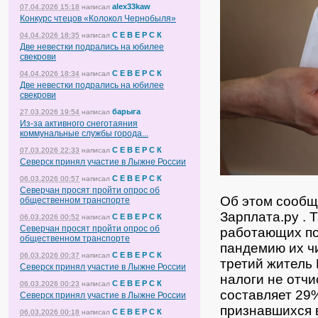
alex33kaw
07.04.2026 15:18
написал
Конкурс чтецов «Колокол Чернобыля»
С Е В Е Р С К
04.04.2026 18:35
написал
Две невестки подрались на юбилее
свекрови
С Е В Е Р С К
04.04.2026 18:34
написал
Две невестки подрались на юбилее
свекрови
барыга
27.03.2026 19:54
написал
Из-за активного снеготаяния
коммунальные службы города...
С Е В Е Р С К
07.03.2026 22:33
написал
Северск принял участие в Лыжне России
С Е В Е Р С К
06.03.2026 00:57
написал
Северчан просят пройти опрос об
Об этом сообщ
общественном транспорте
Зарплата.ру .
Т
С Е В Е Р С К
06.03.2026 00:52
написал
Северчан просят пройти опрос об
работающих по
общественном транспорте
пандемию их ч
С Е В Е Р С К
06.03.2026 00:37
написал
третий житель 
Северск принял участие в Лыжне России
налоги не отчи
С Е В Е Р С К
06.03.2026 00:23
написал
составляет 29
Северск принял участие в Лыжне России
признавшихся 
С Е В Е Р С К
06.03.2026 00:18
написал