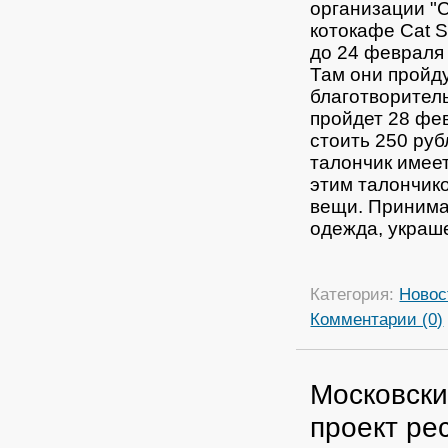
организации "
котокафе Cat 
до 24 февраля 
Там они пройду
благотворител
пройдет 28 фев
стоить 250 руб
талончик имеет
этим талончико
вещи. Принима
одежда, украше
Категория:
Новос
Комментарии (0)
Московски
проект ре