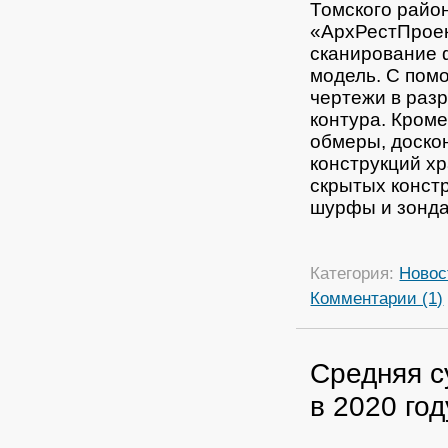
Томского райо
«АрхРестПроек
сканирование 
модель. С пом
чертежи в разр
контура.
Кроме
обмеры, доско
конструкций х
скрытых конст
шурфы и зонда
Категория:
Новос
Комментарии (1)
Средняя с
в 2020 го