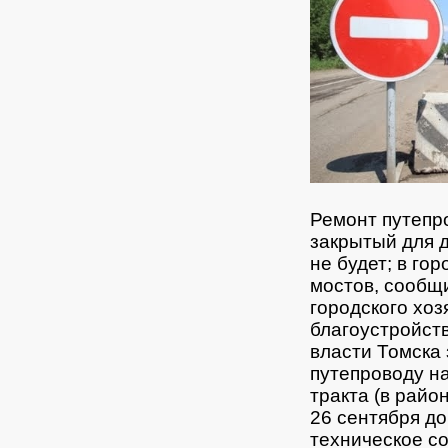
Ремонт путепро
закрытый для д
не будет; в го
мостов, сообщи
городского хо
благоустройст
власти Томска
путепроводу на
тракта (в райо
26 сентября до
техническое с