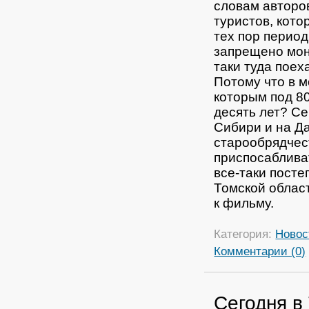
словам авторов
туристов, кото
тех пор период
запрещено мо
таки туда поех
Потому что в 
которым под 80
десять лет? С
Сибири и на Да
старообрядчес
приспосаблива
все-таки посте
Томской област
к фильму.
Категория:
Новос
Комментарии (0)
Сегодня в