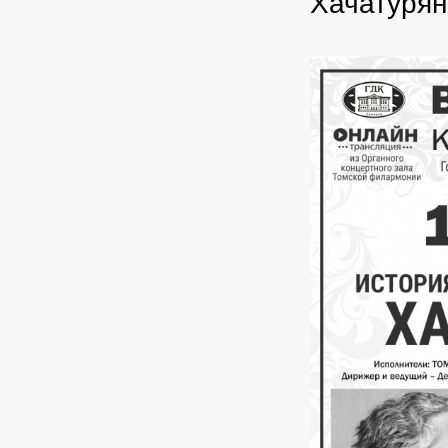
Хачатуря