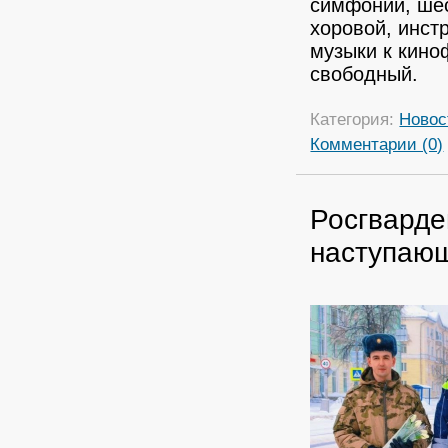
симфоний, шес
хоровой, инст
музыки к кин
свободный.
Категория:
Новос
Комментарии (0)
Росгварде
наступаю