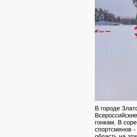
В городе Злат
Всероссийски
гонкам. В сор
спортсменов -
область на эт