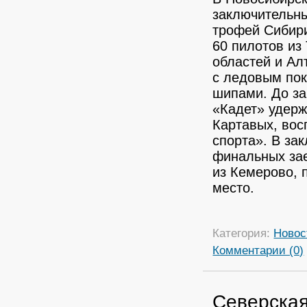
заключительны
трофей Сибири
60 пилотов из
областей и Ал
с ледовым по
шипами.
До за
«Кадет» удерж
Картавых, вос
спорта». В за
финальных за
из Кемерово, 
место.
Категория:
Новос
Комментарии (0)
Северская