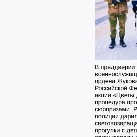
В преддверии
военнослужащи
ордена Жукова
Российской Фе
акции «Цветы
процедура пр
сюрпризами. Р
полиции дари
световозвраща
прогулки с де