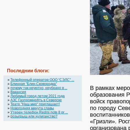
Последнии блоги:
»
Телефонный оператор OOO “СЭЛС” ...
»
Блинная "Блин.Сковородка"
В рамках меро
»
почему так неуютно, неубрано в ...
»
Вакансия
образования 
»
Любимый город летом 2021 года
»
АЗС Газпромнефть в Северске
войск правопо
»
Театр "Наш мир" приглашает!
по городу Сев
»
Новогодняя минута славы
»
Утерен телефон Redmi note 8 pr ...
воспитанников
»
розыгрыш или хулиганство?
«Гризли».
Рос
организована 