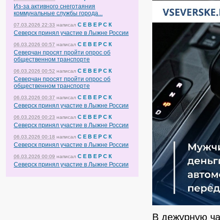
Из-за активного снеготаяния
коммунальные службы города...
С Е В Е Р С К
07.03.2026 22:33
написал
Северск принял участие в Лыжне России
С Е В Е Р С К
06.03.2026 00:57
написал
Северчан просят пройти опрос об
общественном транспорте
С Е В Е Р С К
06.03.2026 00:52
написал
Северчан просят пройти опрос об
общественном транспорте
С Е В Е Р С К
06.03.2026 00:37
написал
Северск принял участие в Лыжне России
С Е В Е Р С К
06.03.2026 00:23
написал
Северск принял участие в Лыжне России
С Е В Е Р С К
06.03.2026 00:18
написал
Северск принял участие в Лыжне России
С Е В Е Р С К
06.03.2026 00:09
написал
Северск принял участие в Лыжне России
В дежурную ча