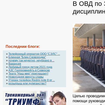
В ОВД по
дисципли
Последнии блоги:
»
Телефонный оператор OOO “СЭЛС” ...
»
Блинная "Блин.Сковородка"
»
почему так неуютно, неубрано в ...
»
Вакансия
»
Любимый город летом 2021 года
»
АЗС Газпромнефть в Северске
»
Театр "Наш мир" приглашает!
»
Новогодняя минута славы
»
Утерен телефон Redmi note 8 pr ...
»
розыгрыш или хулиганство?
Целью проводимо
помощи руководи