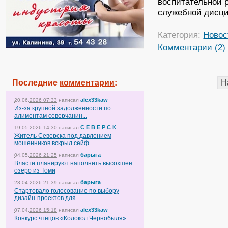
воспитательной 
служебной дисци
Категория:
Новос
Комментарии (2)
Последние
комментарии
:
Н
alex33kaw
20.06.2026 07:33
написал
Из-за крупной задолженности по
алиментам северчанин...
С Е В Е Р С К
19.05.2026 14:30
написал
Житель Северска под давлением
мошенников вскрыл сейф...
барыга
04.05.2026 21:25
написал
Власти планируют наполнить высохшее
озеро из Томи
барыга
23.04.2026 21:39
написал
Стартовало голосование по выбору
дизайн-проектов для...
alex33kaw
07.04.2026 15:18
написал
Конкурс чтецов «Колокол Чернобыля»