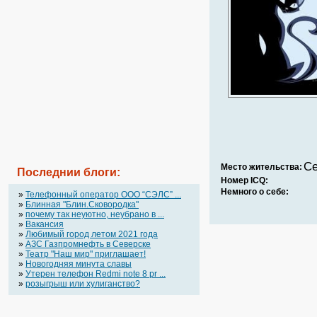
Се
Место жительства:
Последнии блоги:
Номер ICQ:
Немного о себе:
»
Телефонный оператор OOO “СЭЛС” ...
»
Блинная "Блин.Сковородка"
»
почему так неуютно, неубрано в ...
»
Вакансия
»
Любимый город летом 2021 года
»
АЗС Газпромнефть в Северске
»
Театр "Наш мир" приглашает!
»
Новогодняя минута славы
»
Утерен телефон Redmi note 8 pr ...
»
розыгрыш или хулиганство?