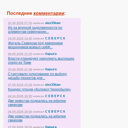
Последние
комментарии
:
alex33kaw
20.06.2026 07:33
написал
Из-за крупной задолженности по
алиментам северчанин...
С Е В Е Р С К
19.05.2026 14:30
написал
Житель Северска под давлением
мошенников вскрыл сейф...
барыга
04.05.2026 21:25
написал
Власти планируют наполнить высохшее
озеро из Томи
барыга
23.04.2026 21:39
написал
Стартовало голосование по выбору
дизайн-проектов для...
alex33kaw
07.04.2026 15:18
написал
Конкурс чтецов «Колокол Чернобыля»
С Е В Е Р С К
04.04.2026 18:35
написал
Две невестки подрались на юбилее
свекрови
С Е В Е Р С К
04.04.2026 18:34
написал
Две невестки подрались на юбилее
свекрови
барыга
27.03.2026 19:54
написал