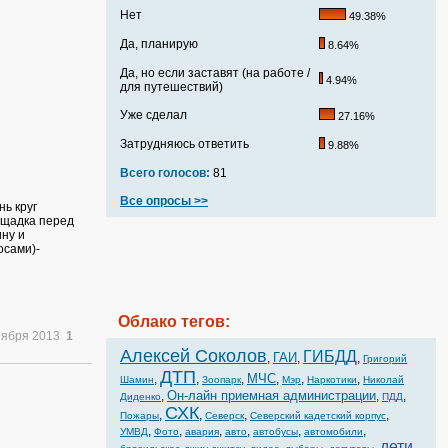
Нет
49.38%
Да, планирую
8.64%
Да, но если заставят (на работе /
4.94%
для путешествий)
Уже сделал
27.16%
Затрудняюсь ответить
9.88%
Всего голосов:
81
Все опросы >>
ь круг
лощадка перед
ину и
осами)-
Облако тегов:
тября 2013
1
Алексей Соколов
ГИБДД
ГАИ
,
,
,
Григорий
ДТП
МЧС
,
,
,
,
,
,
Шамин
Зоопарк
Мэр
Наркотики
Николай
Он-лайн приемная администрации
,
,
,
Диденко
ПДД
СХК
,
,
,
,
Пожары
Северск
Северский кадетский корпус
,
,
,
,
,
,
УМВД
Фото
авария
авто
автобусы
автомобили
дети