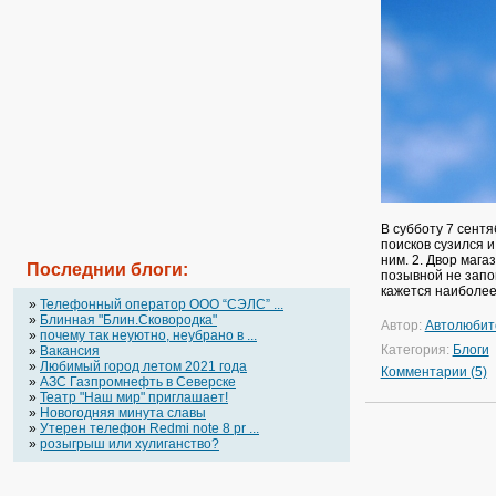
В субботу 7 сентя
поисков сузился и
ним. 2. Двор мага
Последнии блоги:
позывной не запо
кажется наиболее
»
Телефонный оператор OOO “СЭЛС” ...
»
Блинная "Блин.Сковородка"
Автор:
Автолюбит
»
почему так неуютно, неубрано в ...
Категория:
Блоги
»
Вакансия
»
Любимый город летом 2021 года
Комментарии (5)
»
АЗС Газпромнефть в Северске
»
Театр "Наш мир" приглашает!
»
Новогодняя минута славы
»
Утерен телефон Redmi note 8 pr ...
»
розыгрыш или хулиганство?