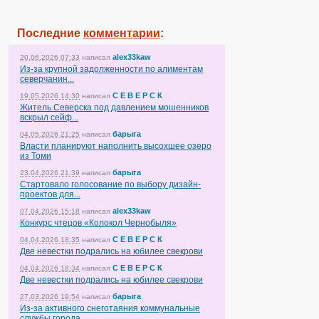
Последние
комментарии
:
alex33kaw
20.06.2026 07:33
написал
Из-за крупной задолженности по алиментам
северчанин...
С Е В Е Р С К
19.05.2026 14:30
написал
Житель Северска под давлением мошенников
вскрыл сейф...
барыга
04.05.2026 21:25
написал
Власти планируют наполнить высохшее озеро
из Томи
барыга
23.04.2026 21:39
написал
Стартовало голосование по выбору дизайн-
проектов для...
alex33kaw
07.04.2026 15:18
написал
Конкурс чтецов «Колокол Чернобыля»
С Е В Е Р С К
04.04.2026 18:35
написал
Две невестки подрались на юбилее свекрови
С Е В Е Р С К
04.04.2026 18:34
написал
Две невестки подрались на юбилее свекрови
барыга
27.03.2026 19:54
написал
Из-за активного снеготаяния коммунальные
службы города...