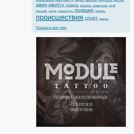
,
,
,
,
,
бразильское джиу-джитсу
видео
выборы
депутаты
джиу-джитсу
дороги
,
,
,
,
жалобы
животные
клуб
полиция
,
,
,
,
,
Банзай
люди
пешеходы
прикол
происшествия
спорт
,
,
школы
Показать все теги