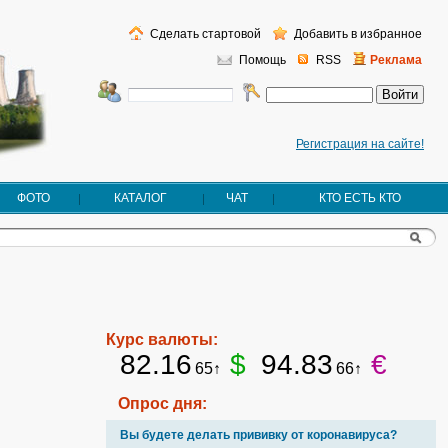
Сделать стартовой
Добавить в избранное
Помощь
RSS
Реклама
Регистрация на сайте!
ФОТО
КАТАЛОГ
ЧАТ
КТО ЕСТЬ КТО
Курс валюты:
82.16
$
94.83
€
65↑
66↑
Опрос дня:
Вы будете делать прививку от коронавируса?