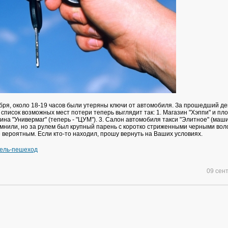
бря, около 18-19 часов были утеряны ключи от автомобиля. За прошедший ден
 список возможных мест потери теперь выглядит так: 1. Магазин "Хэппи" и п
зина "Универмаг" (теперь - "ЦУМ"). 3. Салон автомобиля такси "Элитное" (маш
мнили, но за рулем был крупный парень с коротко стриженными черными вол
 вероятным. Если кто-то находил, прошу вернуть на Ваших условиях.
ель-пешеход
09 сен