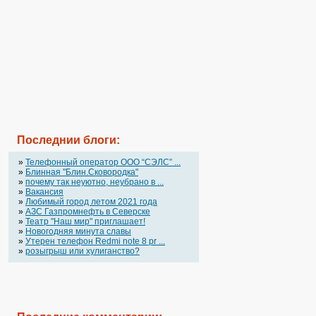
Последнии блоги:
»
Телефонный оператор OOO “СЭЛС” ...
»
Блинная "Блин.Сковородка"
»
почему так неуютно, неубрано в ...
»
Вакансия
»
Любимый город летом 2021 года
»
АЗС Газпромнефть в Северске
»
Театр "Наш мир" приглашает!
»
Новогодняя минута славы
»
Утерен телефон Redmi note 8 pr ...
»
розыгрыш или хулиганство?