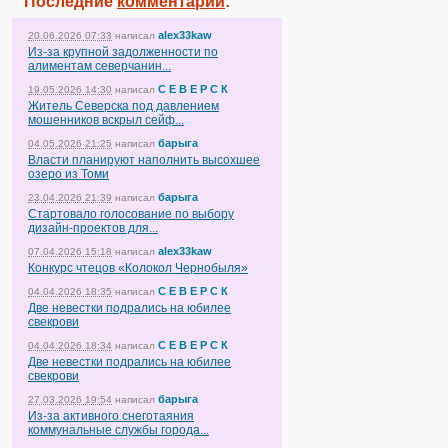
Последние
комментарии
:
alex33kaw
20.06.2026 07:33
написал
Из-за крупной задолженности по
алиментам северчанин...
С Е В Е Р С К
19.05.2026 14:30
написал
Житель Северска под давлением
мошенников вскрыл сейф...
барыга
04.05.2026 21:25
написал
Власти планируют наполнить высохшее
озеро из Томи
барыга
23.04.2026 21:39
написал
Стартовало голосование по выбору
дизайн-проектов для...
alex33kaw
07.04.2026 15:18
написал
Конкурс чтецов «Колокол Чернобыля»
С Е В Е Р С К
04.04.2026 18:35
написал
Две невестки подрались на юбилее
свекрови
С Е В Е Р С К
04.04.2026 18:34
написал
Две невестки подрались на юбилее
свекрови
барыга
27.03.2026 19:54
написал
Из-за активного снеготаяния
коммунальные службы города...