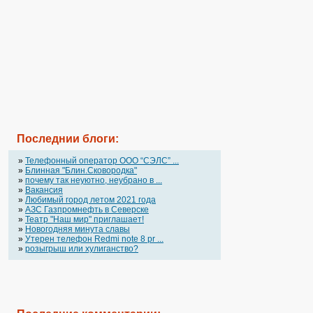
Последнии блоги:
»
Телефонный оператор OOO “СЭЛС” ...
»
Блинная "Блин.Сковородка"
»
почему так неуютно, неубрано в ...
»
Вакансия
»
Любимый город летом 2021 года
»
АЗС Газпромнефть в Северске
»
Театр "Наш мир" приглашает!
»
Новогодняя минута славы
»
Утерен телефон Redmi note 8 pr ...
»
розыгрыш или хулиганство?