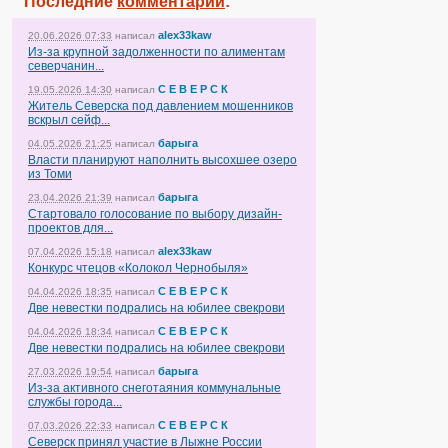
Последние
комментарии
:
alex33kaw
20.06.2026 07:33
написал
Из-за крупной задолженности по алиментам
северчанин...
С Е В Е Р С К
19.05.2026 14:30
написал
Житель Северска под давлением мошенников
вскрыл сейф...
барыга
04.05.2026 21:25
написал
Власти планируют наполнить высохшее озеро
из Томи
барыга
23.04.2026 21:39
написал
Стартовало голосование по выбору дизайн-
проектов для...
alex33kaw
07.04.2026 15:18
написал
Конкурс чтецов «Колокол Чернобыля»
С Е В Е Р С К
04.04.2026 18:35
написал
Две невестки подрались на юбилее свекрови
С Е В Е Р С К
04.04.2026 18:34
написал
Две невестки подрались на юбилее свекрови
барыга
27.03.2026 19:54
написал
Из-за активного снеготаяния коммунальные
службы города...
С Е В Е Р С К
07.03.2026 22:33
написал
Северск принял участие в Лыжне России