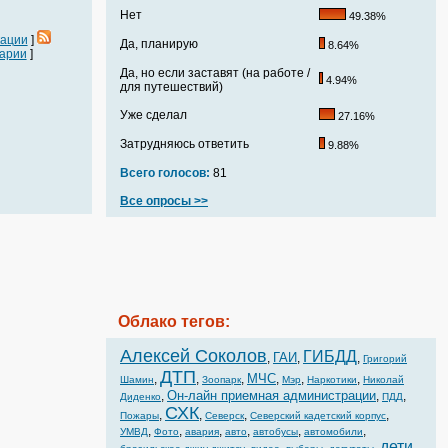
Нет
49.38%
кации
]
Да, планирую
8.64%
арии
]
Да, но если заставят (на работе /
4.94%
для путешествий)
Уже сделал
27.16%
Затрудняюсь ответить
9.88%
Всего голосов:
81
Все опросы >>
Облако тегов:
Алексей Соколов
ГИБДД
ГАИ
,
,
,
Григорий
ДТП
МЧС
,
,
,
,
,
,
Шамин
Зоопарк
Мэр
Наркотики
Николай
Он-лайн приемная администрации
,
,
,
Диденко
ПДД
СХК
,
,
,
,
Пожары
Северск
Северский кадетский корпус
,
,
,
,
,
,
УМВД
Фото
авария
авто
автобусы
автомобили
дети