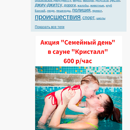
,
,
,
,
,
бразильское джиу-джитсу
видео
выборы
депутаты
джиу-джитсу
дороги
,
,
,
,
жалобы
животные
клуб
полиция
,
,
,
,
,
Банзай
люди
пешеходы
прикол
происшествия
спорт
,
,
школы
Показать все теги