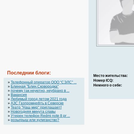
Последнии блоги:
Место жительства:
Номер ICQ:
»
Телефонный оператор OOO “СЭЛС” ...
Немного о себе:
»
Блинная "Блин.Сковородка"
»
почему так неуютно, неубрано в ...
»
Вакансия
»
Любимый город летом 2021 года
»
АЗС Газпромнефть в Северске
»
Театр "Наш мир" приглашает!
»
Новогодняя минута славы
»
Утерен телефон Redmi note 8 pr ...
»
розыгрыш или хулиганство?