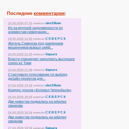
Последние
комментарии
:
alex33kaw
20.06.2026 07:33
написал
Из-за крупной задолженности по
алиментам северчанин...
С Е В Е Р С К
19.05.2026 14:30
написал
Житель Северска под давлением
мошенников вскрыл сейф...
барыга
04.05.2026 21:25
написал
Власти планируют наполнить высохшее
озеро из Томи
барыга
23.04.2026 21:39
написал
Стартовало голосование по выбору
дизайн-проектов для...
alex33kaw
07.04.2026 15:18
написал
Конкурс чтецов «Колокол Чернобыля»
С Е В Е Р С К
04.04.2026 18:35
написал
Две невестки подрались на юбилее
свекрови
С Е В Е Р С К
04.04.2026 18:34
написал
Две невестки подрались на юбилее
свекрови
барыга
27.03.2026 19:54
написал