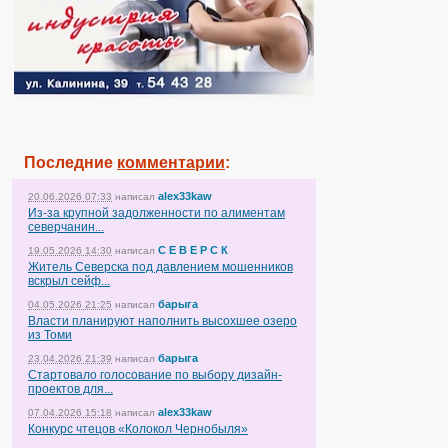
Последние
комментарии
:
alex33kaw
20.06.2026 07:33
написал
Из-за крупной задолженности по алиментам
северчанин...
С Е В Е Р С К
19.05.2026 14:30
написал
Житель Северска под давлением мошенников
вскрыл сейф...
барыга
04.05.2026 21:25
написал
Власти планируют наполнить высохшее озеро
из Томи
барыга
23.04.2026 21:39
написал
Стартовало голосование по выбору дизайн-
проектов для...
alex33kaw
07.04.2026 15:18
написал
Конкурс чтецов «Колокол Чернобыля»