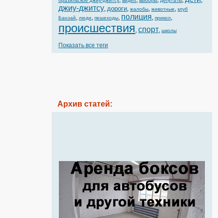
,
,
,
,
,
бразильское джиу-джитсу
видео
выборы
депутаты
джиу-джитсу
дороги
,
,
,
,
жалобы
животные
клуб
полиция
,
,
,
,
,
Банзай
люди
пешеходы
прикол
происшествия
спорт
,
,
школы
Показать все теги
Архив статей: