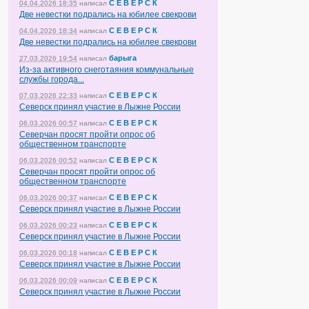
С Е В Е Р С К
04.04.2026 18:35
написал
Две невестки подрались на юбилее свекрови
С Е В Е Р С К
04.04.2026 18:34
написал
Две невестки подрались на юбилее свекрови
барыга
27.03.2026 19:54
написал
Из-за активного снеготаяния коммунальные
службы города...
С Е В Е Р С К
07.03.2026 22:33
написал
Северск принял участие в Лыжне России
С Е В Е Р С К
06.03.2026 00:57
написал
Северчан просят пройти опрос об
общественном транспорте
С Е В Е Р С К
06.03.2026 00:52
написал
Северчан просят пройти опрос об
общественном транспорте
С Е В Е Р С К
06.03.2026 00:37
написал
Северск принял участие в Лыжне России
С Е В Е Р С К
06.03.2026 00:23
написал
Северск принял участие в Лыжне России
С Е В Е Р С К
06.03.2026 00:18
написал
Северск принял участие в Лыжне России
С Е В Е Р С К
06.03.2026 00:09
написал
Северск принял участие в Лыжне России