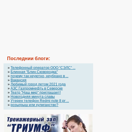
Последнии блоги:
»
Телефонный оператор OOO “СЭЛС” ...
»
Блинная "Блин.Сковородка"
»
почему так неуютно, неубрано в ...
»
Вакансия
»
Любимый город летом 2021 года
»
АЗС Газпромнефть в Северске
»
Театр "Наш мир" приглашает!
»
Новогодняя минута славы
»
Утерен телефон Redmi note 8 pr ...
»
розыгрыш или хулиганство?