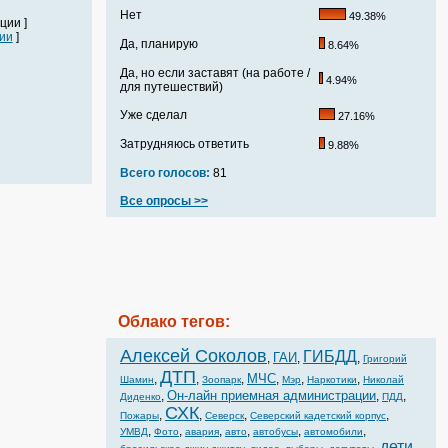
Нет
49.38%
ции ]
ии
]
Да, планирую
8.64%
Да, но если заставят (на работе /
4.94%
для путешествий)
Уже сделал
27.16%
Затрудняюсь ответить
9.88%
Всего голосов:
81
Все опросы >>
Облако тегов:
Алексей Соколов
ГИБДД
ГАИ
,
,
,
Григорий
ДТП
МЧС
,
,
,
,
,
,
Шамин
Зоопарк
Мэр
Наркотики
Николай
Он-лайн приемная администрации
,
,
,
Диденко
ПДД
СХК
,
,
,
,
Пожары
Северск
Северский кадетский корпус
,
,
,
,
,
,
УМВД
Фото
авария
авто
автобусы
автомобили
дети