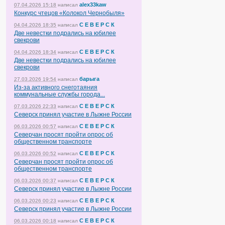
alex33kaw
07.04.2026 15:18
написал
Конкурс чтецов «Колокол Чернобыля»
С Е В Е Р С К
04.04.2026 18:35
написал
Две невестки подрались на юбилее
свекрови
С Е В Е Р С К
04.04.2026 18:34
написал
Две невестки подрались на юбилее
свекрови
барыга
27.03.2026 19:54
написал
Из-за активного снеготаяния
коммунальные службы города...
С Е В Е Р С К
07.03.2026 22:33
написал
Северск принял участие в Лыжне России
С Е В Е Р С К
06.03.2026 00:57
написал
Северчан просят пройти опрос об
общественном транспорте
С Е В Е Р С К
06.03.2026 00:52
написал
Северчан просят пройти опрос об
общественном транспорте
С Е В Е Р С К
06.03.2026 00:37
написал
Северск принял участие в Лыжне России
С Е В Е Р С К
06.03.2026 00:23
написал
Северск принял участие в Лыжне России
С Е В Е Р С К
06.03.2026 00:18
написал