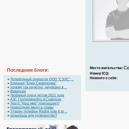
Се
Место жительства:
Последнии блоги:
Номер ICQ:
Немного о себе:
»
Телефонный оператор OOO “СЭЛС” ...
»
Блинная "Блин.Сковородка"
»
почему так неуютно, неубрано в ...
»
Вакансия
»
Любимый город летом 2021 года
»
АЗС Газпромнефть в Северске
»
Театр "Наш мир" приглашает!
»
Новогодняя минута славы
»
Утерен телефон Redmi note 8 pr ...
»
розыгрыш или хулиганство?