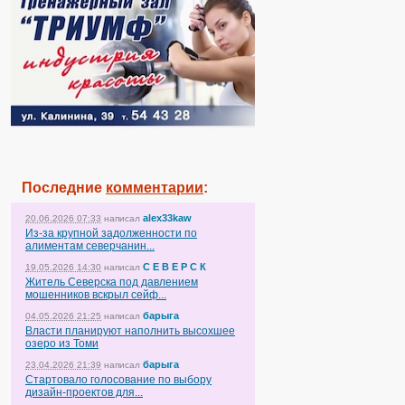
Последние
комментарии
:
alex33kaw
20.06.2026 07:33
написал
Из-за крупной задолженности по
алиментам северчанин...
С Е В Е Р С К
19.05.2026 14:30
написал
Житель Северска под давлением
мошенников вскрыл сейф...
барыга
04.05.2026 21:25
написал
Власти планируют наполнить высохшее
озеро из Томи
барыга
23.04.2026 21:39
написал
Стартовало голосование по выбору
дизайн-проектов для...