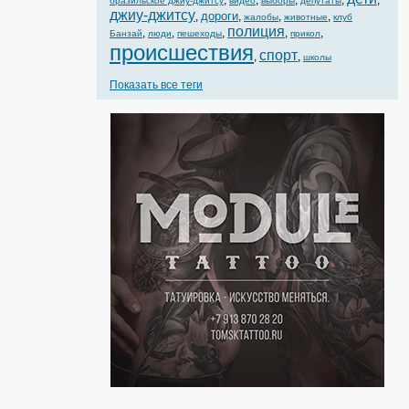
,
,
,
,
,
бразильское джиу-джитсу
видео
выборы
депутаты
джиу-джитсу
дороги
,
,
,
,
жалобы
животные
клуб
полиция
,
,
,
,
,
Банзай
люди
пешеходы
прикол
происшествия
спорт
,
,
школы
Показать все теги