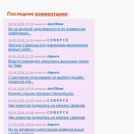
Последние
комментарии
:
alex33kaw
20.06.2026 07:33
написал
Из-за крупной задолженности по алиментам
северчанин...
С Е В Е Р С К
19.05.2026 14:30
написал
Житель Северска под давлением мошенников
вскрыл сейф...
барыга
04.05.2026 21:25
написал
Власти планируют наполнить высохшее озеро
из Томи
барыга
23.04.2026 21:39
написал
Стартовало голосование по выбору дизайн-
проектов для...
alex33kaw
07.04.2026 15:18
написал
Конкурс чтецов «Колокол Чернобыля»
С Е В Е Р С К
04.04.2026 18:35
написал
Две невестки подрались на юбилее свекрови
С Е В Е Р С К
04.04.2026 18:34
написал
Две невестки подрались на юбилее свекрови
барыга
27.03.2026 19:54
написал
Из-за активного снеготаяния коммунальные
службы города...