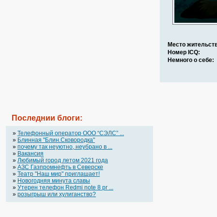
Место жительств
Номер ICQ:
Немного о себе:
Последнии блоги:
»
Телефонный оператор OOO “СЭЛС” ...
»
Блинная "Блин.Сковородка"
»
почему так неуютно, неубрано в ...
»
Вакансия
»
Любимый город летом 2021 года
»
АЗС Газпромнефть в Северске
»
Театр "Наш мир" приглашает!
»
Новогодняя минута славы
»
Утерен телефон Redmi note 8 pr ...
»
розыгрыш или хулиганство?