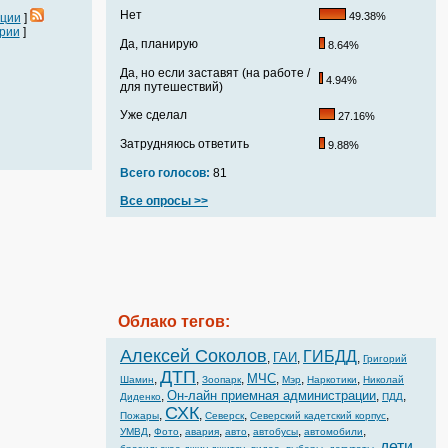
Нет
49.38%
ации
]
рии
]
Да, планирую
8.64%
Да, но если заставят (на работе /
4.94%
для путешествий)
Уже сделал
27.16%
Затрудняюсь ответить
9.88%
Всего голосов:
81
Все опросы >>
Облако тегов:
Алексей Соколов
ГИБДД
ГАИ
,
,
,
Григорий
ДТП
МЧС
,
,
,
,
,
,
Шамин
Зоопарк
Мэр
Наркотики
Николай
Он-лайн приемная администрации
,
,
,
Диденко
ПДД
СХК
,
,
,
,
Пожары
Северск
Северский кадетский корпус
,
,
,
,
,
,
УМВД
Фото
авария
авто
автобусы
автомобили
дети