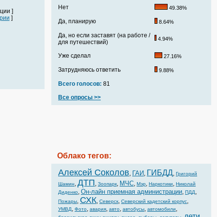
Нет
49.38%
ции ]
рии
]
Да, планирую
8.64%
Да, но если заставят (на работе /
4.94%
для путешествий)
Уже сделал
27.16%
Затрудняюсь ответить
9.88%
Всего голосов:
81
Все опросы >>
Облако тегов:
Алексей Соколов
ГИБДД
ГАИ
,
,
,
Григорий
ДТП
МЧС
,
,
,
,
,
,
Шамин
Зоопарк
Мэр
Наркотики
Николай
Он-лайн приемная администрации
,
,
,
Диденко
ПДД
СХК
,
,
,
,
Пожары
Северск
Северский кадетский корпус
,
,
,
,
,
,
УМВД
Фото
авария
авто
автобусы
автомобили
дети