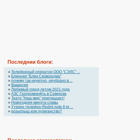
Последнии блоги:
»
Телефонный оператор OOO “СЭЛС” ...
»
Блинная "Блин.Сковородка"
»
почему так неуютно, неубрано в ...
»
Вакансия
»
Любимый город летом 2021 года
»
АЗС Газпромнефть в Северске
»
Театр "Наш мир" приглашает!
»
Новогодняя минута славы
»
Утерен телефон Redmi note 8 pr ...
»
розыгрыш или хулиганство?