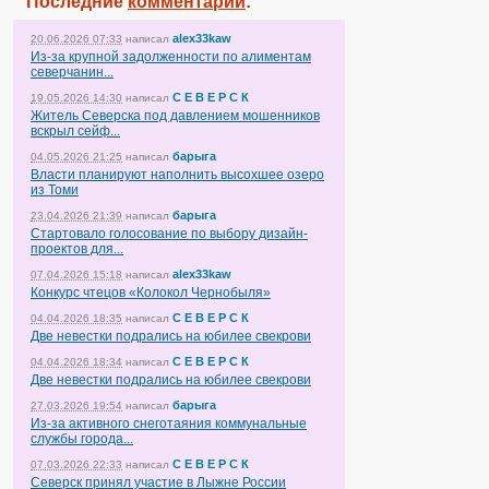
Последние
комментарии
:
alex33kaw
20.06.2026 07:33
написал
Из-за крупной задолженности по алиментам
северчанин...
С Е В Е Р С К
19.05.2026 14:30
написал
Житель Северска под давлением мошенников
вскрыл сейф...
барыга
04.05.2026 21:25
написал
Власти планируют наполнить высохшее озеро
из Томи
барыга
23.04.2026 21:39
написал
Стартовало голосование по выбору дизайн-
проектов для...
alex33kaw
07.04.2026 15:18
написал
Конкурс чтецов «Колокол Чернобыля»
С Е В Е Р С К
04.04.2026 18:35
написал
Две невестки подрались на юбилее свекрови
С Е В Е Р С К
04.04.2026 18:34
написал
Две невестки подрались на юбилее свекрови
барыга
27.03.2026 19:54
написал
Из-за активного снеготаяния коммунальные
службы города...
С Е В Е Р С К
07.03.2026 22:33
написал
Северск принял участие в Лыжне России