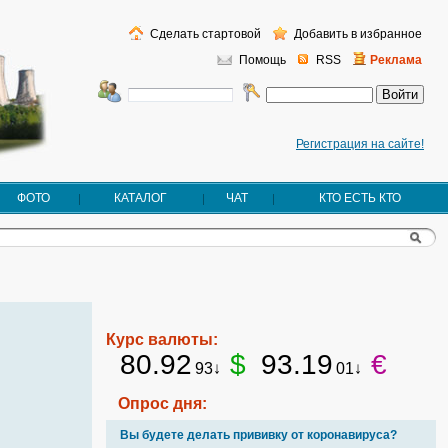
Сделать стартовой
Добавить в избранное
Помощь
RSS
Реклама
Регистрация на сайте!
ФОТО
КАТАЛОГ
ЧАТ
КТО ЕСТЬ КТО
Курс валюты:
80.92
$
93.19
€
93↓
01↓
Опрос дня:
Вы будете делать прививку от коронавируса?