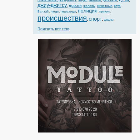
,
,
,
,
,
бразильское джиу-джитсу
видео
выборы
депутаты
джиу-джитсу
дороги
,
,
,
,
жалобы
животные
клуб
полиция
,
,
,
,
,
Банзай
люди
пешеходы
прикол
происшествия
спорт
,
,
школы
Показать все теги