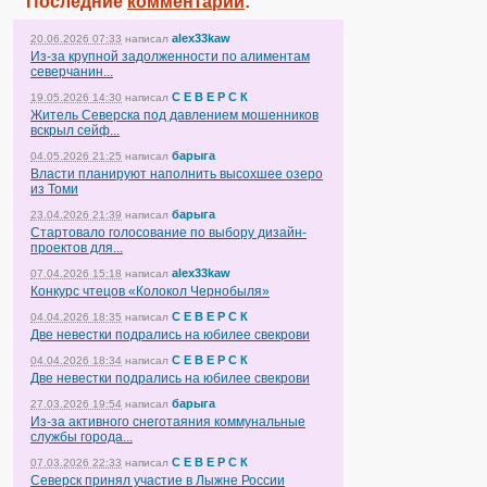
Последние
комментарии
:
alex33kaw
20.06.2026 07:33
написал
Из-за крупной задолженности по алиментам
северчанин...
С Е В Е Р С К
19.05.2026 14:30
написал
Житель Северска под давлением мошенников
вскрыл сейф...
барыга
04.05.2026 21:25
написал
Власти планируют наполнить высохшее озеро
из Томи
барыга
23.04.2026 21:39
написал
Стартовало голосование по выбору дизайн-
проектов для...
alex33kaw
07.04.2026 15:18
написал
Конкурс чтецов «Колокол Чернобыля»
С Е В Е Р С К
04.04.2026 18:35
написал
Две невестки подрались на юбилее свекрови
С Е В Е Р С К
04.04.2026 18:34
написал
Две невестки подрались на юбилее свекрови
барыга
27.03.2026 19:54
написал
Из-за активного снеготаяния коммунальные
службы города...
С Е В Е Р С К
07.03.2026 22:33
написал
Северск принял участие в Лыжне России