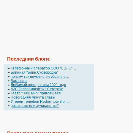
Последнии блоги:
»
Телефонный оператор OOO “СЭЛС” ...
»
Блинная "Блин.Сковородка"
»
почему так неуютно, неубрано в ...
»
Вакансия
»
Любимый город летом 2021 года
»
АЗС Газпромнефть в Северске
»
Театр "Наш мир" приглашает!
»
Новогодняя минута славы
»
Утерен телефон Redmi note 8 pr ...
»
розыгрыш или хулиганство?