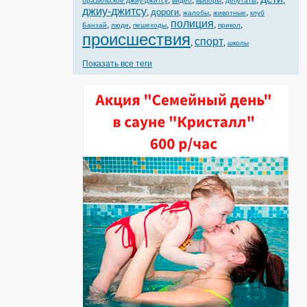
,
,
,
,
,
бразильское джиу-джитсу
видео
выборы
депутаты
джиу-джитсу
дороги
,
,
,
,
жалобы
животные
клуб
полиция
,
,
,
,
,
Банзай
люди
пешеходы
прикол
происшествия
спорт
,
,
школы
Показать все теги