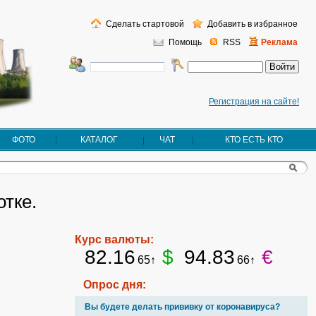
Сделать стартовой
Добавить в избранное
Помощь
RSS
Реклама
Регистрация на сайте!
ФОТО
КАТАЛОГ
ЧАТ
КТО ЕСТЬ КТО
тке.
Курс валюты:
82.16
$
94.83
€
65↑
66↑
Опрос дня:
Вы будете делать прививку от коронавируса?