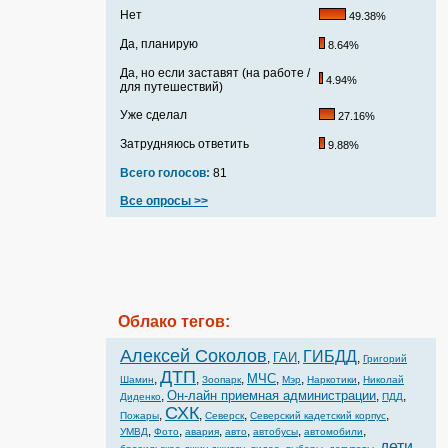
Нет
49.38%
Да, планирую
8.64%
Да, но если заставят (на работе /
4.94%
для путешествий)
Уже сделал
27.16%
Затрудняюсь ответить
9.88%
Всего голосов:
81
Все опросы >>
Облако тегов:
Алексей Соколов
ГИБДД
ГАИ
,
,
,
Григорий
ДТП
МЧС
,
,
,
,
,
,
Шамин
Зоопарк
Мэр
Наркотики
Николай
Он-лайн приемная администрации
,
,
,
Диденко
ПДД
СХК
,
,
,
,
Пожары
Северск
Северский кадетский корпус
,
,
,
,
,
,
УМВД
Фото
авария
авто
автобусы
автомобили
дети