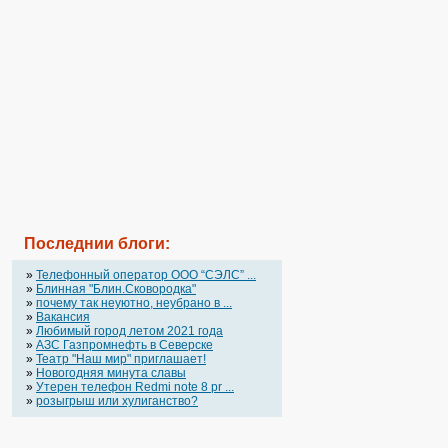
Последнии блоги:
»
Телефонный оператор OOO “СЭЛС” ...
»
Блинная "Блин.Сковородка"
»
почему так неуютно, неубрано в ...
»
Вакансия
»
Любимый город летом 2021 года
»
АЗС Газпромнефть в Северске
»
Театр "Наш мир" приглашает!
»
Новогодняя минута славы
»
Утерен телефон Redmi note 8 pr ...
»
розыгрыш или хулиганство?