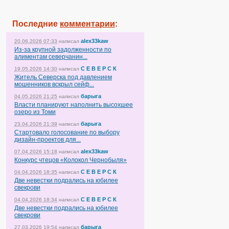
Последние
комментарии
:
alex33kaw
20.06.2026 07:33
написал
Из-за крупной задолженности по
алиментам северчанин...
С Е В Е Р С К
19.05.2026 14:30
написал
Житель Северска под давлением
мошенников вскрыл сейф...
барыга
04.05.2026 21:25
написал
Власти планируют наполнить высохшее
озеро из Томи
барыга
23.04.2026 21:39
написал
Стартовало голосование по выбору
дизайн-проектов для...
alex33kaw
07.04.2026 15:18
написал
Конкурс чтецов «Колокол Чернобыля»
С Е В Е Р С К
04.04.2026 18:35
написал
Две невестки подрались на юбилее
свекрови
С Е В Е Р С К
04.04.2026 18:34
написал
Две невестки подрались на юбилее
свекрови
барыга
27.03.2026 19:54
написал