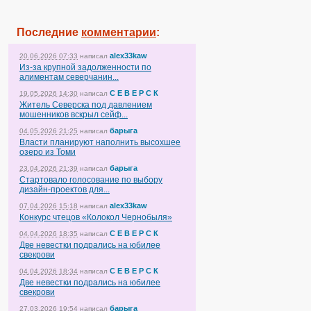
Последние
комментарии
:
alex33kaw
20.06.2026 07:33
написал
Из-за крупной задолженности по
алиментам северчанин...
С Е В Е Р С К
19.05.2026 14:30
написал
Житель Северска под давлением
мошенников вскрыл сейф...
барыга
04.05.2026 21:25
написал
Власти планируют наполнить высохшее
озеро из Томи
барыга
23.04.2026 21:39
написал
Стартовало голосование по выбору
дизайн-проектов для...
alex33kaw
07.04.2026 15:18
написал
Конкурс чтецов «Колокол Чернобыля»
С Е В Е Р С К
04.04.2026 18:35
написал
Две невестки подрались на юбилее
свекрови
С Е В Е Р С К
04.04.2026 18:34
написал
Две невестки подрались на юбилее
свекрови
барыга
27.03.2026 19:54
написал