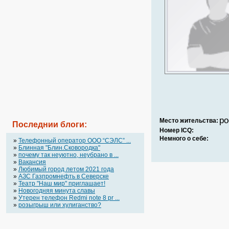
ро
Место жительства:
Последнии блоги:
Номер ICQ:
Немного о себе:
»
Телефонный оператор OOO “СЭЛС” ...
»
Блинная "Блин.Сковородка"
»
почему так неуютно, неубрано в ...
»
Вакансия
»
Любимый город летом 2021 года
»
АЗС Газпромнефть в Северске
»
Театр "Наш мир" приглашает!
»
Новогодняя минута славы
»
Утерен телефон Redmi note 8 pr ...
»
розыгрыш или хулиганство?