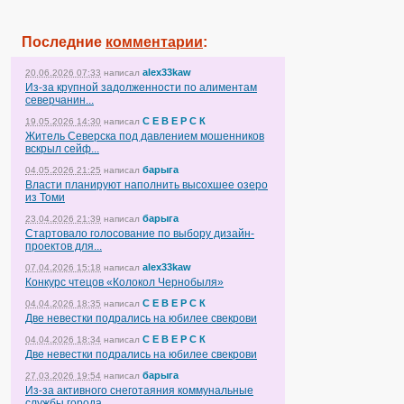
Последние
комментарии
:
alex33kaw
20.06.2026 07:33
написал
Из-за крупной задолженности по алиментам
северчанин...
С Е В Е Р С К
19.05.2026 14:30
написал
Житель Северска под давлением мошенников
вскрыл сейф...
барыга
04.05.2026 21:25
написал
Власти планируют наполнить высохшее озеро
из Томи
барыга
23.04.2026 21:39
написал
Стартовало голосование по выбору дизайн-
проектов для...
alex33kaw
07.04.2026 15:18
написал
Конкурс чтецов «Колокол Чернобыля»
С Е В Е Р С К
04.04.2026 18:35
написал
Две невестки подрались на юбилее свекрови
С Е В Е Р С К
04.04.2026 18:34
написал
Две невестки подрались на юбилее свекрови
барыга
27.03.2026 19:54
написал
Из-за активного снеготаяния коммунальные
службы города...