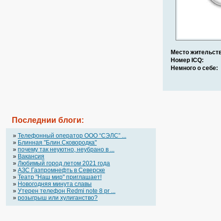
Место жительств
Номер ICQ:
Немного о себе:
Последнии блоги:
»
Телефонный оператор OOO “СЭЛС” ...
»
Блинная "Блин.Сковородка"
»
почему так неуютно, неубрано в ...
»
Вакансия
»
Любимый город летом 2021 года
»
АЗС Газпромнефть в Северске
»
Театр "Наш мир" приглашает!
»
Новогодняя минута славы
»
Утерен телефон Redmi note 8 pr ...
»
розыгрыш или хулиганство?