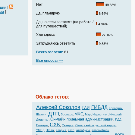
Нет
49.38%
ации
]
ии
]
Да, планирую
8.64%
Да, но если заставят (на работе /
4.94%
для путешествий)
Уже сделал
27.16%
Затрудняюсь ответить
9.88%
Всего голосов:
81
Все опросы >>
Облако тегов:
Алексей Соколов
ГИБДД
ГАИ
,
,
,
Григорий
ДТП
МЧС
,
,
,
,
,
,
Шамин
Зоопарк
Мэр
Наркотики
Николай
Он-лайн приемная администрации
,
,
,
Диденко
ПДД
СХК
,
,
,
,
Пожары
Северск
Северский кадетский корпус
,
,
,
,
,
,
УМВД
Фото
авария
авто
автобусы
автомобили
дети