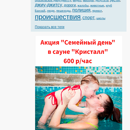
,
,
,
,
,
бразильское джиу-джитсу
видео
выборы
депутаты
джиу-джитсу
дороги
,
,
,
,
жалобы
животные
клуб
полиция
,
,
,
,
,
Банзай
люди
пешеходы
прикол
происшествия
спорт
,
,
школы
Показать все теги