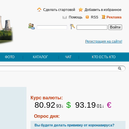
Сделать стартовой
Добавить в избранное
Помощь
RSS
Реклама
Регистрация на сайте!
ФОТО
КАТАЛОГ
ЧАТ
КТО ЕСТЬ КТО
Курс валюты:
80.92
$
93.19
€
93↓
01↓
Опрос дня:
Вы будете делать прививку от коронавируса?