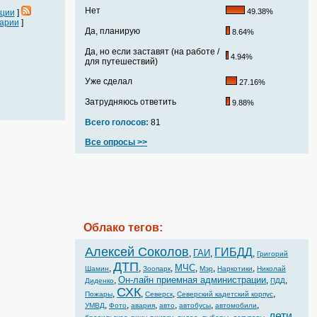
Нет
49.38%
ации
]
арии
]
Да, планирую
8.64%
Да, но если заставят (на работе /
4.94%
для путешествий)
Уже сделал
27.16%
Затрудняюсь ответить
9.88%
Всего голосов:
81
Все опросы >>
Облако тегов:
Алексей Соколов
ГИБДД
ГАИ
,
,
,
Григорий
ДТП
МЧС
,
,
,
,
,
,
Шамин
Зоопарк
Мэр
Наркотики
Николай
Он-лайн приемная администрации
,
,
,
Диденко
ПДД
СХК
,
,
,
,
Пожары
Северск
Северский кадетский корпус
,
,
,
,
,
,
УМВД
Фото
авария
авто
автобусы
автомобили
дети