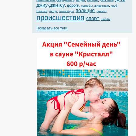
,
,
,
,
,
бразильское джиу-джитсу
видео
выборы
депутаты
джиу-джитсу
дороги
,
,
,
,
жалобы
животные
клуб
полиция
,
,
,
,
,
Банзай
люди
пешеходы
прикол
происшествия
спорт
,
,
школы
Показать все теги