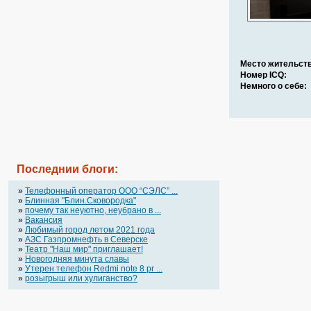
Место жительств
Номер ICQ:
Немного о себе:
Последнии блоги:
»
Телефонный оператор OOO “СЭЛС” ...
»
Блинная "Блин.Сковородка"
»
почему так неуютно, неубрано в ...
»
Вакансия
»
Любимый город летом 2021 года
»
АЗС Газпромнефть в Северске
»
Театр "Наш мир" приглашает!
»
Новогодняя минута славы
»
Утерен телефон Redmi note 8 pr ...
»
розыгрыш или хулиганство?