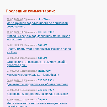
Последние
комментарии
:
alex33kaw
20.06.2026 07:33
написал
Из-за крупной задолженности по алиментам
северчанин...
С Е В Е Р С К
19.05.2026 14:30
написал
Житель Северска под давлением мошенников
вскрыл сейф...
барыга
04.05.2026 21:25
написал
Власти планируют наполнить высохшее озеро
из Томи
барыга
23.04.2026 21:39
написал
Стартовало голосование по выбору дизайн-
проектов для...
alex33kaw
07.04.2026 15:18
написал
Конкурс чтецов «Колокол Чернобыля»
С Е В Е Р С К
04.04.2026 18:35
написал
Две невестки подрались на юбилее свекрови
С Е В Е Р С К
04.04.2026 18:34
написал
Две невестки подрались на юбилее свекрови
барыга
27.03.2026 19:54
написал
Из-за активного снеготаяния коммунальные
службы города...