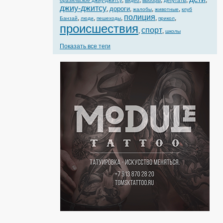
,
,
,
,
,
бразильское джиу-джитсу
видео
выборы
депутаты
джиу-джитсу
дороги
,
,
,
,
жалобы
животные
клуб
полиция
,
,
,
,
,
Банзай
люди
пешеходы
прикол
происшествия
спорт
,
,
школы
Показать все теги