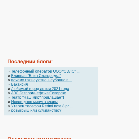
Последнии блоги:
»
Телефонный оператор OOO “СЭЛС” ...
»
Блинная "Блин.Сковородка"
»
почему так неуютно, неубрано в ...
»
Вакансия
»
Любимый город летом 2021 года
»
АЗС Газпромнефть в Северске
»
Театр "Наш мир" приглашает!
»
Новогодняя минута славы
»
Утерен телефон Redmi note 8 pr ...
»
розыгрыш или хулиганство?