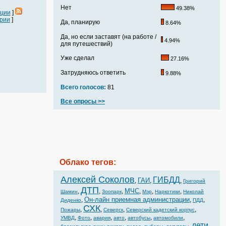
Нет
49.38%
ации
]
рии
]
Да, планирую
8.64%
Да, но если заставят (на работе /
4.94%
для путешествий)
Уже сделал
27.16%
Затрудняюсь ответить
9.88%
Всего голосов:
81
Все опросы >>
Облако тегов:
Алексей Соколов
ГИБДД
ГАИ
,
,
,
Григорий
ДТП
МЧС
,
,
,
,
,
,
Шамин
Зоопарк
Мэр
Наркотики
Николай
Он-лайн приемная администрации
,
,
,
Диденко
ПДД
СХК
,
,
,
,
Пожары
Северск
Северский кадетский корпус
,
,
,
,
,
,
УМВД
Фото
авария
авто
автобусы
автомобили
дети