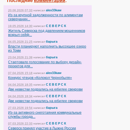
Последние
комментарии
:
alex33kaw
20.06.2026 07:33
написал
Из-за крупной задолженности по алиментам
северчанин...
С Е В Е Р С К
19.05.2026 14:30
написал
Житель Северска под давлением мошенников
вскрыл сейф...
барыга
04.05.2026 21:25
написал
Власти планируют наполнить высохшее озеро
из Томи
барыга
23.04.2026 21:39
написал
Стартовало голосование по выбору дизайн-
проектов для...
alex33kaw
07.04.2026 15:18
написал
Конкурс чтецов «Колокол Чернобыля»
С Е В Е Р С К
04.04.2026 18:35
написал
Две невестки подрались на юбилее свекрови
С Е В Е Р С К
04.04.2026 18:34
написал
Две невестки подрались на юбилее свекрови
барыга
27.03.2026 19:54
написал
Из-за активного снеготаяния коммунальные
службы города...
С Е В Е Р С К
07.03.2026 22:33
написал
Северск принял участие в Лыжне России