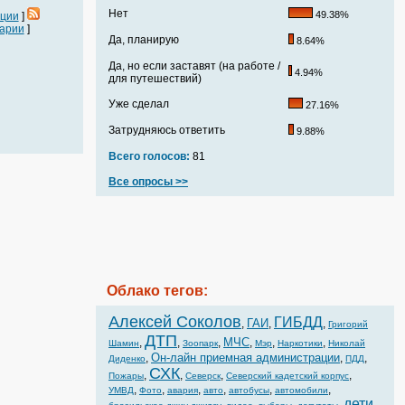
Нет
49.38%
ации
]
арии
]
Да, планирую
8.64%
Да, но если заставят (на работе /
4.94%
для путешествий)
Уже сделал
27.16%
Затрудняюсь ответить
9.88%
Всего голосов:
81
Все опросы >>
Облако тегов:
Алексей Соколов
ГИБДД
ГАИ
,
,
,
Григорий
ДТП
МЧС
,
,
,
,
,
,
Шамин
Зоопарк
Мэр
Наркотики
Николай
Он-лайн приемная администрации
,
,
,
Диденко
ПДД
СХК
,
,
,
,
Пожары
Северск
Северский кадетский корпус
,
,
,
,
,
,
УМВД
Фото
авария
авто
автобусы
автомобили
дети