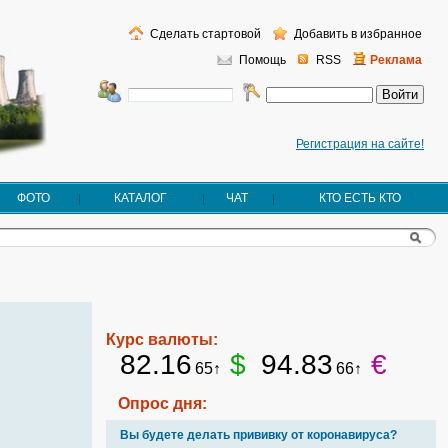
Сделать стартовой
Добавить в избранное
Помощь
RSS
Реклама
Регистрация на сайте!
ФОТО
КАТАЛОГ
ЧАТ
КТО ЕСТЬ КТО
Курс валюты:
82.16
$
94.83
€
65↑
66↑
Опрос дня:
Вы будете делать прививку от коронавируса?