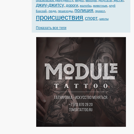
,
,
,
,
,
бразильское джиу-джитсу
видео
выборы
депутаты
джиу-джитсу
дороги
,
,
,
,
жалобы
животные
клуб
полиция
,
,
,
,
,
Банзай
люди
пешеходы
прикол
происшествия
спорт
,
,
школы
Показать все теги