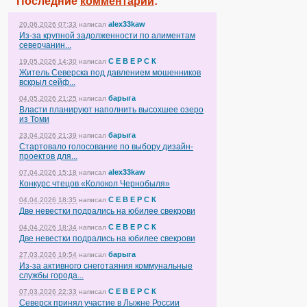
Последние
комментарии
:
alex33kaw
20.06.2026 07:33
написал
Из-за крупной задолженности по алиментам
северчанин...
С Е В Е Р С К
19.05.2026 14:30
написал
Житель Северска под давлением мошенников
вскрыл сейф...
барыга
04.05.2026 21:25
написал
Власти планируют наполнить высохшее озеро
из Томи
барыга
23.04.2026 21:39
написал
Стартовало голосование по выбору дизайн-
проектов для...
alex33kaw
07.04.2026 15:18
написал
Конкурс чтецов «Колокол Чернобыля»
С Е В Е Р С К
04.04.2026 18:35
написал
Две невестки подрались на юбилее свекрови
С Е В Е Р С К
04.04.2026 18:34
написал
Две невестки подрались на юбилее свекрови
барыга
27.03.2026 19:54
написал
Из-за активного снеготаяния коммунальные
службы города...
С Е В Е Р С К
07.03.2026 22:33
написал
Северск принял участие в Лыжне России