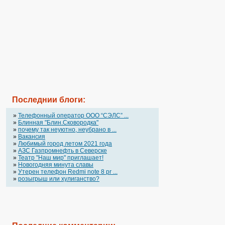
Последнии блоги:
»
Телефонный оператор OOO “СЭЛС” ...
»
Блинная "Блин.Сковородка"
»
почему так неуютно, неубрано в ...
»
Вакансия
»
Любимый город летом 2021 года
»
АЗС Газпромнефть в Северске
»
Театр "Наш мир" приглашает!
»
Новогодняя минута славы
»
Утерен телефон Redmi note 8 pr ...
»
розыгрыш или хулиганство?