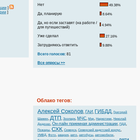
Нет
49.38%
ации
]
рии
]
Да, планирую
8.64%
Да, но если заставят (на работе /
4.94%
для путешествий)
Уже сделал
27.16%
Затрудняюсь ответить
9.88%
Всего голосов:
81
Все опросы >>
Облако тегов:
Алексей Соколов
ГИБДД
ГАИ
,
,
,
Григорий
ДТП
МЧС
,
,
,
,
,
,
Шамин
Зоопарк
Мэр
Наркотики
Николай
Он-лайн приемная администрации
,
,
,
Диденко
ПДД
СХК
,
,
,
,
Пожары
Северск
Северский кадетский корпус
,
,
,
,
,
,
УМВД
Фото
авария
авто
автобусы
автомобили
дети