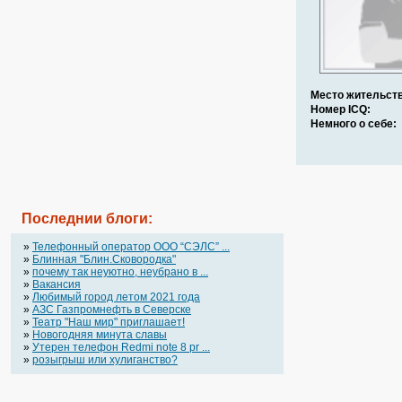
Место жительств
Номер ICQ:
Немного о себе:
Последнии блоги:
»
Телефонный оператор OOO “СЭЛС” ...
»
Блинная "Блин.Сковородка"
»
почему так неуютно, неубрано в ...
»
Вакансия
»
Любимый город летом 2021 года
»
АЗС Газпромнефть в Северске
»
Театр "Наш мир" приглашает!
»
Новогодняя минута славы
»
Утерен телефон Redmi note 8 pr ...
»
розыгрыш или хулиганство?