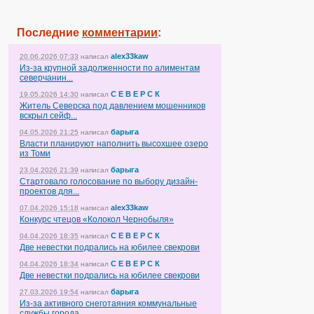
Последние
комментарии
:
alex33kaw
20.06.2026 07:33
написал
Из-за крупной задолженности по алиментам
северчанин...
С Е В Е Р С К
19.05.2026 14:30
написал
Житель Северска под давлением мошенников
вскрыл сейф...
барыга
04.05.2026 21:25
написал
Власти планируют наполнить высохшее озеро
из Томи
барыга
23.04.2026 21:39
написал
Стартовало голосование по выбору дизайн-
проектов для...
alex33kaw
07.04.2026 15:18
написал
Конкурс чтецов «Колокол Чернобыля»
С Е В Е Р С К
04.04.2026 18:35
написал
Две невестки подрались на юбилее свекрови
С Е В Е Р С К
04.04.2026 18:34
написал
Две невестки подрались на юбилее свекрови
барыга
27.03.2026 19:54
написал
Из-за активного снеготаяния коммунальные
службы города...