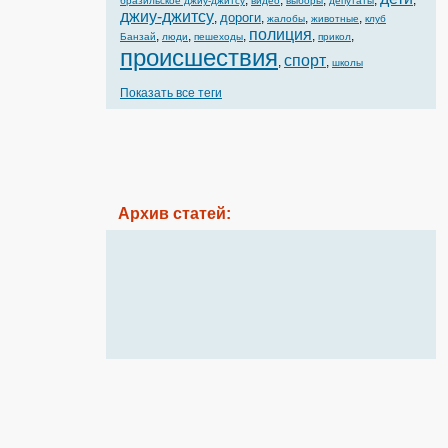
,
,
,
,
,
бразильское джиу-джитсу
видео
выборы
депутаты
джиу-джитсу
дороги
,
,
,
,
жалобы
животные
клуб
полиция
,
,
,
,
,
Банзай
люди
пешеходы
прикол
происшествия
спорт
,
,
школы
Показать все теги
Архив статей: