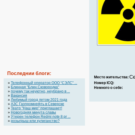
Последнии блоги:
Се
Место жительства:
»
Телефонный оператор OOO “СЭЛС” ...
Номер ICQ:
»
Блинная "Блин.Сковородка"
Немного о себе:
»
почему так неуютно, неубрано в ...
»
Вакансия
»
Любимый город летом 2021 года
»
АЗС Газпромнефть в Северске
»
Театр "Наш мир" приглашает!
»
Новогодняя минута славы
»
Утерен телефон Redmi note 8 pr ...
»
розыгрыш или хулиганство?