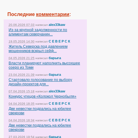
Последние
комментарии
:
alex33kaw
20.06.2026 07:33
написал
Из-за крупной задолженности по
алиментам северчанин...
С Е В Е Р С К
19.05.2026 14:30
написал
Житель Северска под давлением
мошенников вскрыл сейф...
барыга
04.05.2026 21:25
написал
Власти планируют наполнить высохшее
озеро из Томи
барыга
23.04.2026 21:39
написал
Стартовало голосование по выбору
дизайн-проектов для...
alex33kaw
07.04.2026 15:18
написал
Конкурс чтецов «Колокол Чернобыля»
С Е В Е Р С К
04.04.2026 18:35
написал
Две невестки подрались на юбилее
свекрови
С Е В Е Р С К
04.04.2026 18:34
написал
Две невестки подрались на юбилее
свекрови
барыга
27.03.2026 19:54
написал