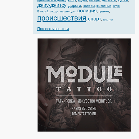
,
,
,
,
,
бразильское джиу-джитсу
видео
выборы
депутаты
джиу-джитсу
дороги
,
,
,
,
жалобы
животные
клуб
полиция
,
,
,
,
,
Банзай
люди
пешеходы
прикол
происшествия
спорт
,
,
школы
Показать все теги