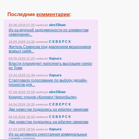
Последние
комментарии
:
alex33kaw
20.06.2026 07:33
написал
Из-за крупной задолженности по алиментам
северчанин...
С Е В Е Р С К
19.05.2026 14:30
написал
Житель Северска под давлением мошенников
вскрыл сейф...
барыга
04.05.2026 21:25
написал
Власти планируют наполнить высохшее озеро
из Томи
барыга
23.04.2026 21:39
написал
Стартовало голосование по выбору дизайн-
проектов для...
alex33kaw
07.04.2026 15:18
написал
Конкурс чтецов «Колокол Чернобыля»
С Е В Е Р С К
04.04.2026 18:35
написал
Две невестки подрались на юбилее свекрови
С Е В Е Р С К
04.04.2026 18:34
написал
Две невестки подрались на юбилее свекрови
барыга
27.03.2026 19:54
написал
Из-за активного снеготаяния коммунальные
службы города...