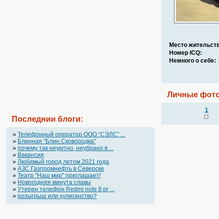
Место жительств
Номер ICQ:
Немного о себе:
Личные фото
1
Последнии блоги:
»
Телефонный оператор OOO “СЭЛС” ...
»
Блинная "Блин.Сковородка"
»
почему так неуютно, неубрано в ...
»
Вакансия
»
Любимый город летом 2021 года
»
АЗС Газпромнефть в Северске
»
Театр "Наш мир" приглашает!
»
Новогодняя минута славы
»
Утерен телефон Redmi note 8 pr ...
»
розыгрыш или хулиганство?