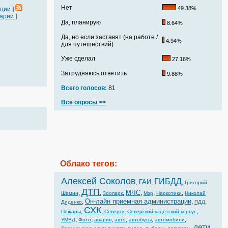
Нет
49.38%
ации
]
арии
]
Да, планирую
8.64%
Да, но если заставят (на работе /
4.94%
для путешествий)
Уже сделал
27.16%
Затрудняюсь ответить
9.88%
Всего голосов:
81
Все опросы >>
Облако тегов:
Алексей Соколов
ГИБДД
ГАИ
,
,
,
Григорий
ДТП
МЧС
,
,
,
,
,
,
Шамин
Зоопарк
Мэр
Наркотики
Николай
Он-лайн приемная администрации
,
,
,
Диденко
ПДД
СХК
,
,
,
,
Пожары
Северск
Северский кадетский корпус
,
,
,
,
,
,
УМВД
Фото
авария
авто
автобусы
автомобили
дети