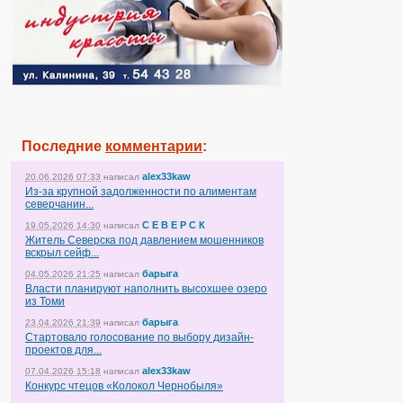
Последние
комментарии
:
alex33kaw
20.06.2026 07:33
написал
Из-за крупной задолженности по алиментам
северчанин...
С Е В Е Р С К
19.05.2026 14:30
написал
Житель Северска под давлением мошенников
вскрыл сейф...
барыга
04.05.2026 21:25
написал
Власти планируют наполнить высохшее озеро
из Томи
барыга
23.04.2026 21:39
написал
Стартовало голосование по выбору дизайн-
проектов для...
alex33kaw
07.04.2026 15:18
написал
Конкурс чтецов «Колокол Чернобыля»