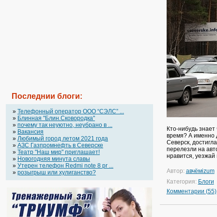
Последнии блоги:
»
Телефонный оператор OOO “СЭЛС” ...
»
Блинная "Блин.Сковородка"
»
почему так неуютно, неубрано в ...
Кто-нибудь знает
»
Вакансия
время? А именно 
»
Любимый город летом 2021 года
Северск, достигл
»
АЗС Газпромнефть в Северске
перелезли на авт
»
Театр "Наш мир" приглашает!
нравится, уезжай 
»
Новогодняя минута славы
»
Утерен телефон Redmi note 8 pr ...
Автор:
авчёмizum
»
розыгрыш или хулиганство?
Категория:
Блоги
Комментарии (55)