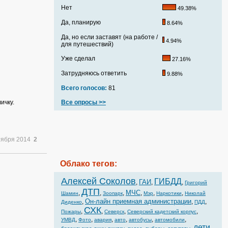
Нет
49.38%
Да, планирую
8.64%
Да, но если заставят (на работе /
4.94%
для путешествий)
Уже сделал
27.16%
Затрудняюсь ответить
9.88%
Всего голосов:
81
ичку.
Все опросы >>
тября 2014
2
Облако тегов:
Алексей Соколов
ГИБДД
ГАИ
,
,
,
Григорий
ДТП
МЧС
,
,
,
,
,
,
Шамин
Зоопарк
Мэр
Наркотики
Николай
Он-лайн приемная администрации
,
,
,
Диденко
ПДД
СХК
,
,
,
,
Пожары
Северск
Северский кадетский корпус
,
,
,
,
,
,
УМВД
Фото
авария
авто
автобусы
автомобили
дети