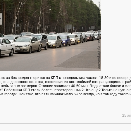
 что за беспредел творится на КПП с понедельника часов с 18-30 и по неопр
длина дорожного полотна, состоящая из автомобилей возвращающихся с раб
а небывалых размеров. Стояние занимает 40-50 мин. Люди стали богаче и с а
о? Работники КПП стали более нерасторопными? Что ещё? Только не нужно г
из города". Понятно, что пяти кабинок мало было всегда, но в том году такого 
25 а