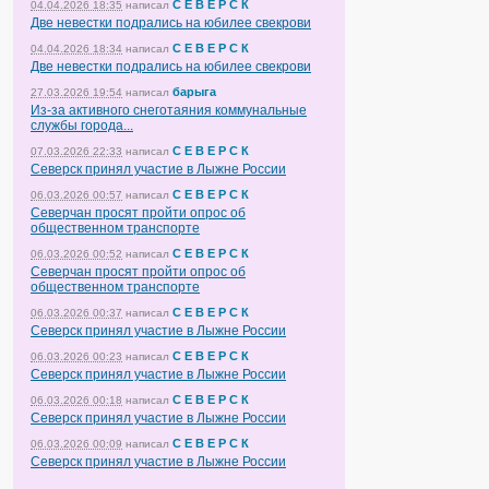
С Е В Е Р С К
04.04.2026 18:35
написал
Две невестки подрались на юбилее свекрови
С Е В Е Р С К
04.04.2026 18:34
написал
Две невестки подрались на юбилее свекрови
барыга
27.03.2026 19:54
написал
Из-за активного снеготаяния коммунальные
службы города...
С Е В Е Р С К
07.03.2026 22:33
написал
Северск принял участие в Лыжне России
С Е В Е Р С К
06.03.2026 00:57
написал
Северчан просят пройти опрос об
общественном транспорте
С Е В Е Р С К
06.03.2026 00:52
написал
Северчан просят пройти опрос об
общественном транспорте
С Е В Е Р С К
06.03.2026 00:37
написал
Северск принял участие в Лыжне России
С Е В Е Р С К
06.03.2026 00:23
написал
Северск принял участие в Лыжне России
С Е В Е Р С К
06.03.2026 00:18
написал
Северск принял участие в Лыжне России
С Е В Е Р С К
06.03.2026 00:09
написал
Северск принял участие в Лыжне России