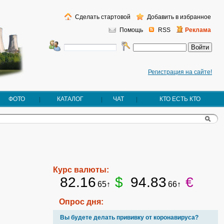
Сделать стартовой
Добавить в избранное
Помощь
RSS
Реклама
Регистрация на сайте!
ФОТО
КАТАЛОГ
ЧАТ
КТО ЕСТЬ КТО
Курс валюты:
82.16
$
94.83
€
65↑
66↑
Опрос дня:
Вы будете делать прививку от коронавируса?