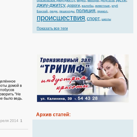
,
,
,
,
,
бразильское джиу-джитсу
видео
выборы
депутаты
джиу-джитсу
дороги
,
,
,
,
жалобы
животные
клуб
полиция
,
,
,
,
,
Банзай
люди
пешеходы
прикол
происшествия
спорт
,
,
школы
Показать все теги
еделённое
оты домой в
втобусов
оворить "Не
не было ведь.
Архив статей:
преля 2014
1