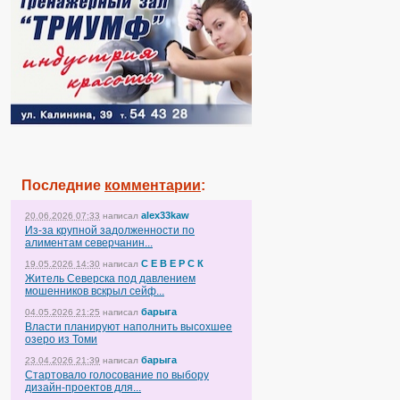
Последние
комментарии
:
alex33kaw
20.06.2026 07:33
написал
Из-за крупной задолженности по
алиментам северчанин...
С Е В Е Р С К
19.05.2026 14:30
написал
Житель Северска под давлением
мошенников вскрыл сейф...
барыга
04.05.2026 21:25
написал
Власти планируют наполнить высохшее
озеро из Томи
барыга
23.04.2026 21:39
написал
Стартовало голосование по выбору
дизайн-проектов для...