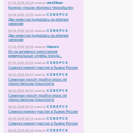
alex33kaw
07.04.2026 15:18
написал
Конкурс чтецов «Колокол Чернобыля»
С Е В Е Р С К
04.04.2026 18:35
написал
Две невестки подрались на юбилее
свекрови
С Е В Е Р С К
04.04.2026 18:34
написал
Две невестки подрались на юбилее
свекрови
барыга
27.03.2026 19:54
написал
Из-за активного снеготаяния
коммунальные службы города...
С Е В Е Р С К
07.03.2026 22:33
написал
Северск принял участие в Лыжне России
С Е В Е Р С К
06.03.2026 00:57
написал
Северчан просят пройти опрос об
общественном транспорте
С Е В Е Р С К
06.03.2026 00:52
написал
Северчан просят пройти опрос об
общественном транспорте
С Е В Е Р С К
06.03.2026 00:37
написал
Северск принял участие в Лыжне России
С Е В Е Р С К
06.03.2026 00:23
написал
Северск принял участие в Лыжне России
С Е В Е Р С К
06.03.2026 00:18
написал