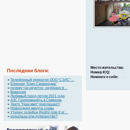
Место жительства:
Последнии блоги:
Номер ICQ:
Немного о себе:
.
»
Телефонный оператор OOO “СЭЛС” ...
»
Блинная "Блин.Сковородка"
»
почему так неуютно, неубрано в ...
»
Вакансия
»
Любимый город летом 2021 года
»
АЗС Газпромнефть в Северске
»
Театр "Наш мир" приглашает!
»
Новогодняя минута славы
»
Утерен телефон Redmi note 8 pr ...
»
розыгрыш или хулиганство?