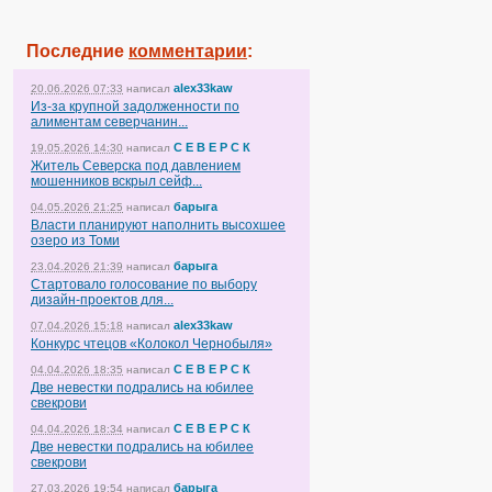
Последние
комментарии
:
alex33kaw
20.06.2026 07:33
написал
Из-за крупной задолженности по
алиментам северчанин...
С Е В Е Р С К
19.05.2026 14:30
написал
Житель Северска под давлением
мошенников вскрыл сейф...
барыга
04.05.2026 21:25
написал
Власти планируют наполнить высохшее
озеро из Томи
барыга
23.04.2026 21:39
написал
Стартовало голосование по выбору
дизайн-проектов для...
alex33kaw
07.04.2026 15:18
написал
Конкурс чтецов «Колокол Чернобыля»
С Е В Е Р С К
04.04.2026 18:35
написал
Две невестки подрались на юбилее
свекрови
С Е В Е Р С К
04.04.2026 18:34
написал
Две невестки подрались на юбилее
свекрови
барыга
27.03.2026 19:54
написал