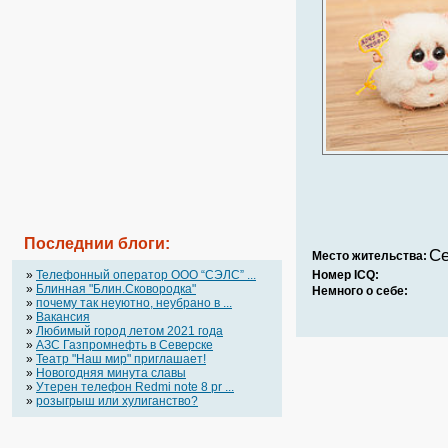
Последнии блоги:
Се
Место жительства:
»
Телефонный оператор OOO “СЭЛС” ...
Номер ICQ:
»
Блинная "Блин.Сковородка"
Немного о себе:
»
почему так неуютно, неубрано в ...
»
Вакансия
»
Любимый город летом 2021 года
»
АЗС Газпромнефть в Северске
»
Театр "Наш мир" приглашает!
»
Новогодняя минута славы
»
Утерен телефон Redmi note 8 pr ...
»
розыгрыш или хулиганство?