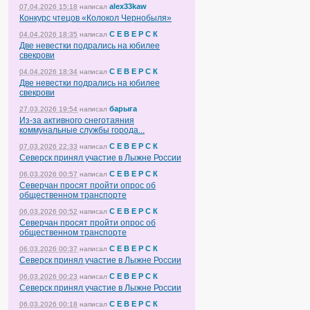
alex33kaw
07.04.2026 15:18
написал
Конкурс чтецов «Колокол Чернобыля»
С Е В Е Р С К
04.04.2026 18:35
написал
Две невестки подрались на юбилее
свекрови
С Е В Е Р С К
04.04.2026 18:34
написал
Две невестки подрались на юбилее
свекрови
барыга
27.03.2026 19:54
написал
Из-за активного снеготаяния
коммунальные службы города...
С Е В Е Р С К
07.03.2026 22:33
написал
Северск принял участие в Лыжне России
С Е В Е Р С К
06.03.2026 00:57
написал
Северчан просят пройти опрос об
общественном транспорте
С Е В Е Р С К
06.03.2026 00:52
написал
Северчан просят пройти опрос об
общественном транспорте
С Е В Е Р С К
06.03.2026 00:37
написал
Северск принял участие в Лыжне России
С Е В Е Р С К
06.03.2026 00:23
написал
Северск принял участие в Лыжне России
С Е В Е Р С К
06.03.2026 00:18
написал