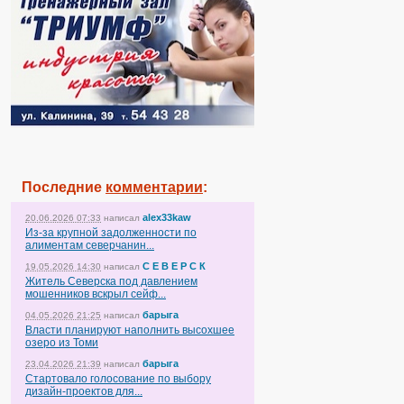
Последние
комментарии
:
alex33kaw
20.06.2026 07:33
написал
Из-за крупной задолженности по
алиментам северчанин...
С Е В Е Р С К
19.05.2026 14:30
написал
Житель Северска под давлением
мошенников вскрыл сейф...
барыга
04.05.2026 21:25
написал
Власти планируют наполнить высохшее
озеро из Томи
барыга
23.04.2026 21:39
написал
Стартовало голосование по выбору
дизайн-проектов для...