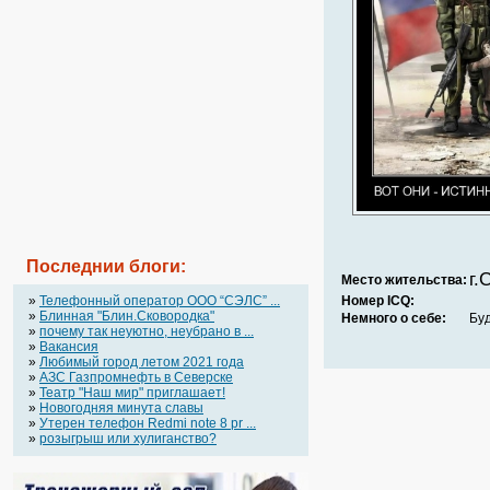
Последнии блоги:
г.
Место жительства:
»
Телефонный оператор OOO “СЭЛС” ...
Номер ICQ:
»
Блинная "Блин.Сковородка"
Немного о себе:
Буд
»
почему так неуютно, неубрано в ...
»
Вакансия
»
Любимый город летом 2021 года
»
АЗС Газпромнефть в Северске
»
Театр "Наш мир" приглашает!
»
Новогодняя минута славы
»
Утерен телефон Redmi note 8 pr ...
»
розыгрыш или хулиганство?