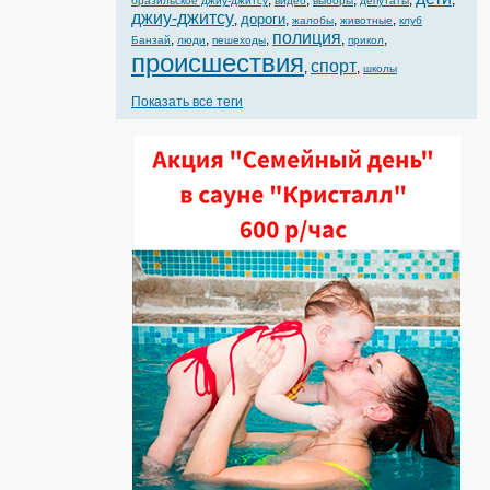
,
,
,
,
,
бразильское джиу-джитсу
видео
выборы
депутаты
джиу-джитсу
дороги
,
,
,
,
жалобы
животные
клуб
полиция
,
,
,
,
,
Банзай
люди
пешеходы
прикол
происшествия
спорт
,
,
школы
Показать все теги