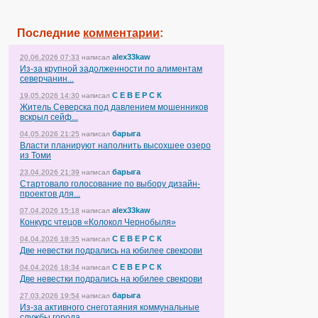
Последние
комментарии
:
alex33kaw
20.06.2026 07:33
написал
Из-за крупной задолженности по алиментам
северчанин...
С Е В Е Р С К
19.05.2026 14:30
написал
Житель Северска под давлением мошенников
вскрыл сейф...
барыга
04.05.2026 21:25
написал
Власти планируют наполнить высохшее озеро
из Томи
барыга
23.04.2026 21:39
написал
Стартовало голосование по выбору дизайн-
проектов для...
alex33kaw
07.04.2026 15:18
написал
Конкурс чтецов «Колокол Чернобыля»
С Е В Е Р С К
04.04.2026 18:35
написал
Две невестки подрались на юбилее свекрови
С Е В Е Р С К
04.04.2026 18:34
написал
Две невестки подрались на юбилее свекрови
барыга
27.03.2026 19:54
написал
Из-за активного снеготаяния коммунальные
службы города...