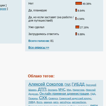
Нет
49.38%
ции ]
арии
]
Да, планирую
8.64%
Да, но если заставят (на работе /
4.94%
для путешествий)
Уже сделал
27.16%
Затрудняюсь ответить
9.88%
Всего голосов:
81
Все опросы >>
Облако тегов:
Алексей Соколов
ГИБДД
ГАИ
,
,
,
Григорий
ДТП
МЧС
,
,
,
,
,
,
Шамин
Зоопарк
Мэр
Наркотики
Николай
Он-лайн приемная администрации
,
,
,
Диденко
ПДД
СХК
,
,
,
,
Пожары
Северск
Северский кадетский корпус
,
,
,
,
,
,
УМВД
Фото
авария
авто
автобусы
автомобили
дети