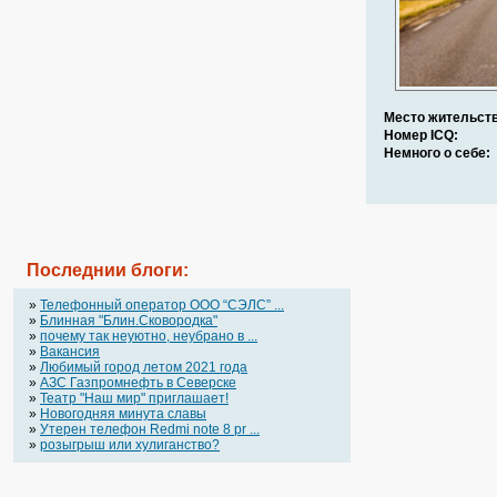
Место жительств
Номер ICQ:
Немного о себе:
Последнии блоги:
»
Телефонный оператор OOO “СЭЛС” ...
»
Блинная "Блин.Сковородка"
»
почему так неуютно, неубрано в ...
»
Вакансия
»
Любимый город летом 2021 года
»
АЗС Газпромнефть в Северске
»
Театр "Наш мир" приглашает!
»
Новогодняя минута славы
»
Утерен телефон Redmi note 8 pr ...
»
розыгрыш или хулиганство?