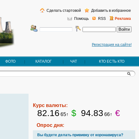
Сделать стартовой
Добавить в избранное
Помощь
RSS
Реклама
Регистрация на сайте!
ФОТО
КАТАЛОГ
ЧАТ
КТО ЕСТЬ КТО
Курс валюты:
82.16
$
94.83
€
65↑
66↑
Опрос дня:
Вы будете делать прививку от коронавируса?