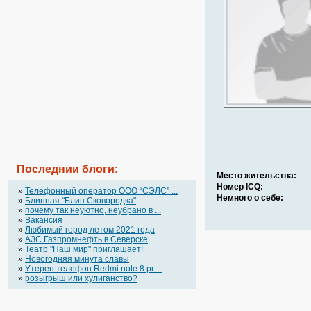
Последнии блоги:
Место жительства:
Номер ICQ:
»
Телефонный оператор OOO “СЭЛС” ...
Немного о себе:
»
Блинная "Блин.Сковородка"
»
почему так неуютно, неубрано в ...
»
Вакансия
»
Любимый город летом 2021 года
»
АЗС Газпромнефть в Северске
»
Театр "Наш мир" приглашает!
»
Новогодняя минута славы
»
Утерен телефон Redmi note 8 pr ...
»
розыгрыш или хулиганство?