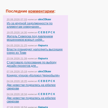
Последние
комментарии
:
alex33kaw
20.06.2026 07:33
написал
Из-за крупной задолженности по
алиментам северчанин...
С Е В Е Р С К
19.05.2026 14:30
написал
Житель Северска под давлением
мошенников вскрыл сейф...
барыга
04.05.2026 21:25
написал
Власти планируют наполнить высохшее
озеро из Томи
барыга
23.04.2026 21:39
написал
Стартовало голосование по выбору
дизайн-проектов для...
alex33kaw
07.04.2026 15:18
написал
Конкурс чтецов «Колокол Чернобыля»
С Е В Е Р С К
04.04.2026 18:35
написал
Две невестки подрались на юбилее
свекрови
С Е В Е Р С К
04.04.2026 18:34
написал
Две невестки подрались на юбилее
свекрови
барыга
27.03.2026 19:54
написал