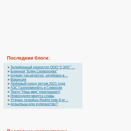
Последнии блоги:
»
Телефонный оператор OOO “СЭЛС” ...
»
Блинная "Блин.Сковородка"
»
почему так неуютно, неубрано в ...
»
Вакансия
»
Любимый город летом 2021 года
»
АЗС Газпромнефть в Северске
»
Театр "Наш мир" приглашает!
»
Новогодняя минута славы
»
Утерен телефон Redmi note 8 pr ...
»
розыгрыш или хулиганство?