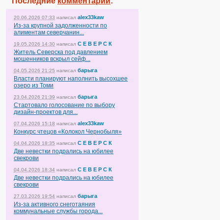
Последние
комментарии
:
alex33kaw
20.06.2026 07:33
написал
Из-за крупной задолженности по
алиментам северчанин...
С Е В Е Р С К
19.05.2026 14:30
написал
Житель Северска под давлением
мошенников вскрыл сейф...
барыга
04.05.2026 21:25
написал
Власти планируют наполнить высохшее
озеро из Томи
барыга
23.04.2026 21:39
написал
Стартовало голосование по выбору
дизайн-проектов для...
alex33kaw
07.04.2026 15:18
написал
Конкурс чтецов «Колокол Чернобыля»
С Е В Е Р С К
04.04.2026 18:35
написал
Две невестки подрались на юбилее
свекрови
С Е В Е Р С К
04.04.2026 18:34
написал
Две невестки подрались на юбилее
свекрови
барыга
27.03.2026 19:54
написал
Из-за активного снеготаяния
коммунальные службы города...