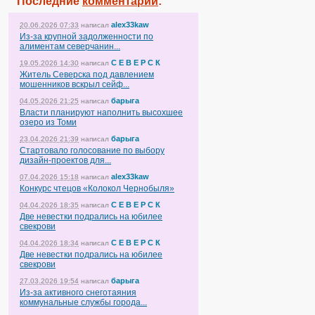
Последние
комментарии
:
alex33kaw
20.06.2026 07:33
написал
Из-за крупной задолженности по
алиментам северчанин...
С Е В Е Р С К
19.05.2026 14:30
написал
Житель Северска под давлением
мошенников вскрыл сейф...
барыга
04.05.2026 21:25
написал
Власти планируют наполнить высохшее
озеро из Томи
барыга
23.04.2026 21:39
написал
Стартовало голосование по выбору
дизайн-проектов для...
alex33kaw
07.04.2026 15:18
написал
Конкурс чтецов «Колокол Чернобыля»
С Е В Е Р С К
04.04.2026 18:35
написал
Две невестки подрались на юбилее
свекрови
С Е В Е Р С К
04.04.2026 18:34
написал
Две невестки подрались на юбилее
свекрови
барыга
27.03.2026 19:54
написал
Из-за активного снеготаяния
коммунальные службы города...