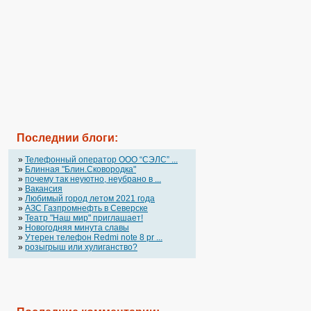
Последнии блоги:
»
Телефонный оператор OOO “СЭЛС” ...
»
Блинная "Блин.Сковородка"
»
почему так неуютно, неубрано в ...
»
Вакансия
»
Любимый город летом 2021 года
»
АЗС Газпромнефть в Северске
»
Театр "Наш мир" приглашает!
»
Новогодняя минута славы
»
Утерен телефон Redmi note 8 pr ...
»
розыгрыш или хулиганство?