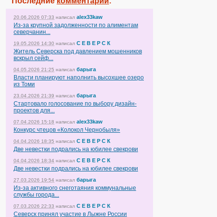
Последние
комментарии
:
alex33kaw
20.06.2026 07:33
написал
Из-за крупной задолженности по алиментам
северчанин...
С Е В Е Р С К
19.05.2026 14:30
написал
Житель Северска под давлением мошенников
вскрыл сейф...
барыга
04.05.2026 21:25
написал
Власти планируют наполнить высохшее озеро
из Томи
барыга
23.04.2026 21:39
написал
Стартовало голосование по выбору дизайн-
проектов для...
alex33kaw
07.04.2026 15:18
написал
Конкурс чтецов «Колокол Чернобыля»
С Е В Е Р С К
04.04.2026 18:35
написал
Две невестки подрались на юбилее свекрови
С Е В Е Р С К
04.04.2026 18:34
написал
Две невестки подрались на юбилее свекрови
барыга
27.03.2026 19:54
написал
Из-за активного снеготаяния коммунальные
службы города...
С Е В Е Р С К
07.03.2026 22:33
написал
Северск принял участие в Лыжне России