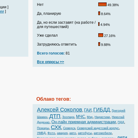
Нет
49.38%
ции ]
ии
]
Да, планирую
8.64%
Да, но если заставят (на работе /
4.94%
для путешествий)
Уже сделал
27.16%
Затрудняюсь ответить
9.88%
Всего голосов:
81
Все опросы >>
Облако тегов:
Алексей Соколов
ГИБДД
ГАИ
,
,
,
Григорий
ДТП
МЧС
,
,
,
,
,
,
Шамин
Зоопарк
Мэр
Наркотики
Николай
Он-лайн приемная администрации
,
,
,
Диденко
ПДД
СХК
,
,
,
,
Пожары
Северск
Северский кадетский корпус
,
,
,
,
,
,
УМВД
Фото
авария
авто
автобусы
автомобили
дети