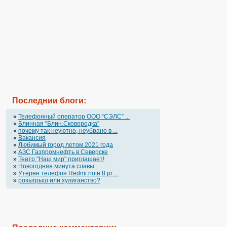
Последнии блоги:
»
Телефонный оператор OOO “СЭЛС” ...
»
Блинная "Блин.Сковородка"
»
почему так неуютно, неубрано в ...
»
Вакансия
»
Любимый город летом 2021 года
»
АЗС Газпромнефть в Северске
»
Театр "Наш мир" приглашает!
»
Новогодняя минута славы
»
Утерен телефон Redmi note 8 pr ...
»
розыгрыш или хулиганство?