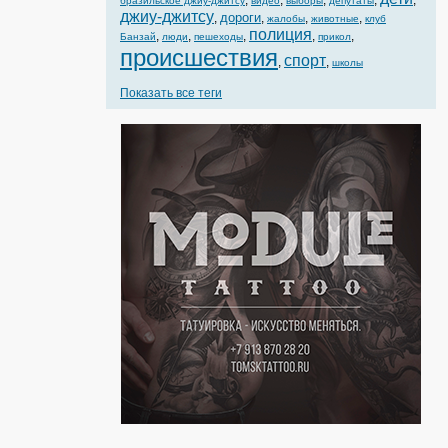
,
,
,
,
,
бразильское джиу-джитсу
видео
выборы
депутаты
джиу-джитсу
дороги
,
,
,
,
жалобы
животные
клуб
полиция
,
,
,
,
,
Банзай
люди
пешеходы
прикол
происшествия
спорт
,
,
школы
Показать все теги