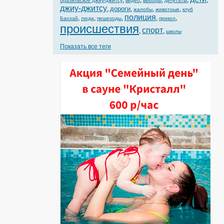
,
,
,
,
,
бразильское джиу-джитсу
видео
выборы
депутаты
джиу-джитсу
дороги
,
,
,
,
жалобы
животные
клуб
полиция
,
,
,
,
,
Банзай
люди
пешеходы
прикол
происшествия
спорт
,
,
школы
Показать все теги