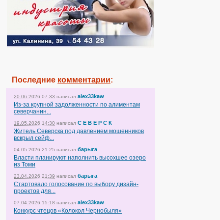
Последние
комментарии
:
alex33kaw
20.06.2026 07:33
написал
Из-за крупной задолженности по алиментам
северчанин...
С Е В Е Р С К
19.05.2026 14:30
написал
Житель Северска под давлением мошенников
вскрыл сейф...
барыга
04.05.2026 21:25
написал
Власти планируют наполнить высохшее озеро
из Томи
барыга
23.04.2026 21:39
написал
Стартовало голосование по выбору дизайн-
проектов для...
alex33kaw
07.04.2026 15:18
написал
Конкурс чтецов «Колокол Чернобыля»