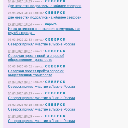
С Е В Е Р С К
04.04.2026 18:35
написал
Две невестки подрались на юбилее свекрови
С Е В Е Р С К
04.04.2026 18:34
написал
Две невестки подрались на юбилее свекрови
барыга
27.03.2026 19:54
написал
Из-за активного снеготаяния коммунальные
службы города...
С Е В Е Р С К
07.03.2026 22:33
написал
Северск принял участие в Лыжне России
С Е В Е Р С К
06.03.2026 00:57
написал
Северчан просят пройти опрос об
общественном транспорте
С Е В Е Р С К
06.03.2026 00:52
написал
Северчан просят пройти опрос об
общественном транспорте
С Е В Е Р С К
06.03.2026 00:37
написал
Северск принял участие в Лыжне России
С Е В Е Р С К
06.03.2026 00:23
написал
Северск принял участие в Лыжне России
С Е В Е Р С К
06.03.2026 00:18
написал
Северск принял участие в Лыжне России
С Е В Е Р С К
06.03.2026 00:09
написал
Северск принял участие в Лыжне России