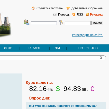
Сделать стартовой
Добавить в избранное
Помощь
RSS
Реклама
Регистрация на сайте!
ФОТО
КАТАЛОГ
ЧАТ
КТО ЕСТЬ КТО
Курс валюты:
82.16
$
94.83
€
65↓
66↓
Опрос дня:
Вы будете делать прививку от коронавируса?