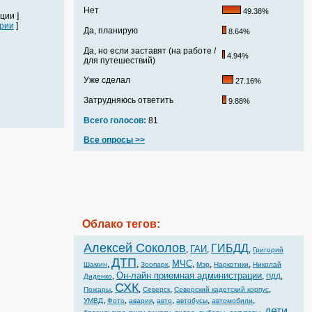
Нет
49.38%
ции ]
рии
]
Да, планирую
8.64%
Да, но если заставят (на работе /
4.94%
для путешествий)
Уже сделал
27.16%
Затрудняюсь ответить
9.88%
Всего голосов:
81
Все опросы >>
Облако тегов:
Алексей Соколов
ГИБДД
ГАИ
,
,
,
Григорий
ДТП
МЧС
,
,
,
,
,
,
Шамин
Зоопарк
Мэр
Наркотики
Николай
Он-лайн приемная администрации
,
,
,
Диденко
ПДД
СХК
,
,
,
,
Пожары
Северск
Северский кадетский корпус
,
,
,
,
,
,
УМВД
Фото
авария
авто
автобусы
автомобили
дети