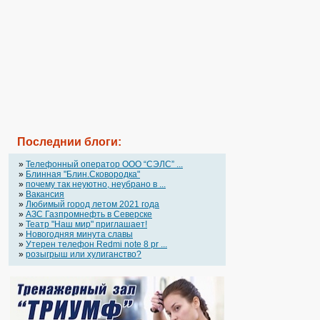
Последнии блоги:
»
Телефонный оператор OOO “СЭЛС” ...
»
Блинная "Блин.Сковородка"
»
почему так неуютно, неубрано в ...
»
Вакансия
»
Любимый город летом 2021 года
»
АЗС Газпромнефть в Северске
»
Театр "Наш мир" приглашает!
»
Новогодняя минута славы
»
Утерен телефон Redmi note 8 pr ...
»
розыгрыш или хулиганство?