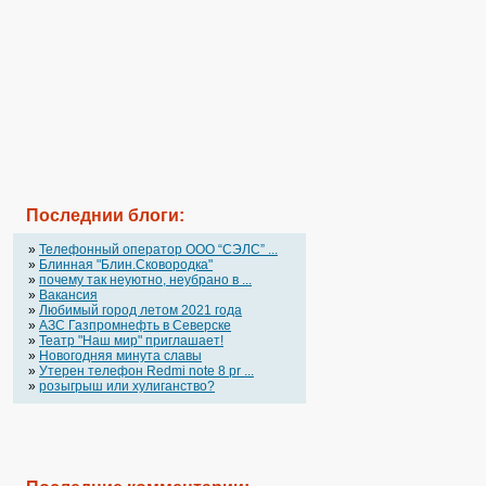
Последнии блоги:
»
Телефонный оператор OOO “СЭЛС” ...
»
Блинная "Блин.Сковородка"
»
почему так неуютно, неубрано в ...
»
Вакансия
»
Любимый город летом 2021 года
»
АЗС Газпромнефть в Северске
»
Театр "Наш мир" приглашает!
»
Новогодняя минута славы
»
Утерен телефон Redmi note 8 pr ...
»
розыгрыш или хулиганство?