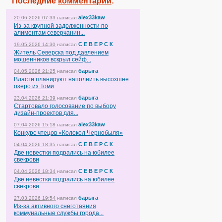
Последние
комментарии
:
alex33kaw
20.06.2026 07:33
написал
Из-за крупной задолженности по
алиментам северчанин...
С Е В Е Р С К
19.05.2026 14:30
написал
Житель Северска под давлением
мошенников вскрыл сейф...
барыга
04.05.2026 21:25
написал
Власти планируют наполнить высохшее
озеро из Томи
барыга
23.04.2026 21:39
написал
Стартовало голосование по выбору
дизайн-проектов для...
alex33kaw
07.04.2026 15:18
написал
Конкурс чтецов «Колокол Чернобыля»
С Е В Е Р С К
04.04.2026 18:35
написал
Две невестки подрались на юбилее
свекрови
С Е В Е Р С К
04.04.2026 18:34
написал
Две невестки подрались на юбилее
свекрови
барыга
27.03.2026 19:54
написал
Из-за активного снеготаяния
коммунальные службы города...