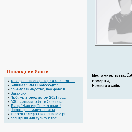
Последнии блоги:
Се
Место жительства:
»
Телефонный оператор OOO “СЭЛС” ...
Номер ICQ:
»
Блинная "Блин.Сковородка"
Немного о себе:
»
почему так неуютно, неубрано в ...
»
Вакансия
»
Любимый город летом 2021 года
»
АЗС Газпромнефть в Северске
»
Театр "Наш мир" приглашает!
»
Новогодняя минута славы
»
Утерен телефон Redmi note 8 pr ...
»
розыгрыш или хулиганство?