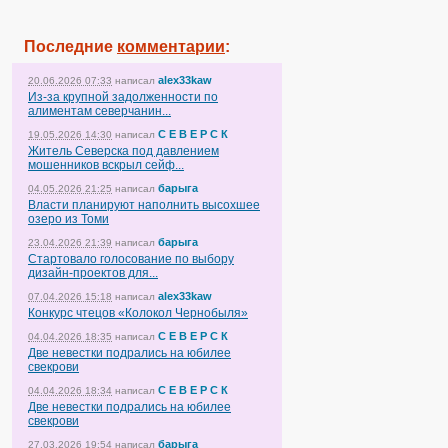
Последние
комментарии
:
alex33kaw
20.06.2026 07:33
написал
Из-за крупной задолженности по
алиментам северчанин...
С Е В Е Р С К
19.05.2026 14:30
написал
Житель Северска под давлением
мошенников вскрыл сейф...
барыга
04.05.2026 21:25
написал
Власти планируют наполнить высохшее
озеро из Томи
барыга
23.04.2026 21:39
написал
Стартовало голосование по выбору
дизайн-проектов для...
alex33kaw
07.04.2026 15:18
написал
Конкурс чтецов «Колокол Чернобыля»
С Е В Е Р С К
04.04.2026 18:35
написал
Две невестки подрались на юбилее
свекрови
С Е В Е Р С К
04.04.2026 18:34
написал
Две невестки подрались на юбилее
свекрови
барыга
27.03.2026 19:54
написал