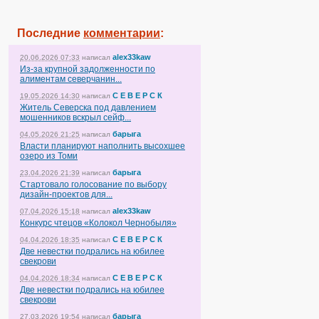
Последние
комментарии
:
alex33kaw
20.06.2026 07:33
написал
Из-за крупной задолженности по
алиментам северчанин...
С Е В Е Р С К
19.05.2026 14:30
написал
Житель Северска под давлением
мошенников вскрыл сейф...
барыга
04.05.2026 21:25
написал
Власти планируют наполнить высохшее
озеро из Томи
барыга
23.04.2026 21:39
написал
Стартовало голосование по выбору
дизайн-проектов для...
alex33kaw
07.04.2026 15:18
написал
Конкурс чтецов «Колокол Чернобыля»
С Е В Е Р С К
04.04.2026 18:35
написал
Две невестки подрались на юбилее
свекрови
С Е В Е Р С К
04.04.2026 18:34
написал
Две невестки подрались на юбилее
свекрови
барыга
27.03.2026 19:54
написал