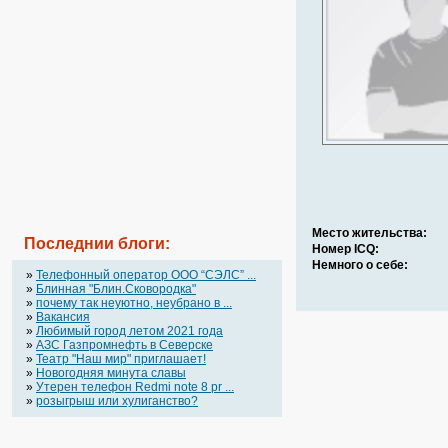
Место жительства:
Последнии блоги:
Номер ICQ:
Немного о себе:
»
Телефонный оператор OOO “СЭЛС” ...
»
Блинная "Блин.Сковородка"
»
почему так неуютно, неубрано в ...
»
Вакансия
»
Любимый город летом 2021 года
»
АЗС Газпромнефть в Северске
»
Театр "Наш мир" приглашает!
»
Новогодняя минута славы
»
Утерен телефон Redmi note 8 pr ...
»
розыгрыш или хулиганство?