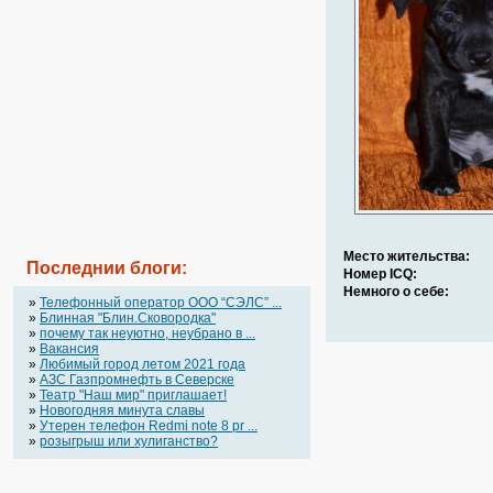
Место жительства:
Последнии блоги:
Номер ICQ:
Немного о себе:
»
Телефонный оператор OOO “СЭЛС” ...
»
Блинная "Блин.Сковородка"
»
почему так неуютно, неубрано в ...
»
Вакансия
»
Любимый город летом 2021 года
»
АЗС Газпромнефть в Северске
»
Театр "Наш мир" приглашает!
»
Новогодняя минута славы
»
Утерен телефон Redmi note 8 pr ...
»
розыгрыш или хулиганство?