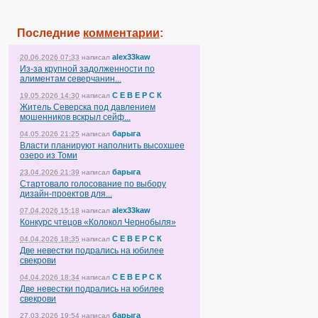
Последние
комментарии
:
alex33kaw
20.06.2026 07:33
написал
Из-за крупной задолженности по
алиментам северчанин...
С Е В Е Р С К
19.05.2026 14:30
написал
Житель Северска под давлением
мошенников вскрыл сейф...
барыга
04.05.2026 21:25
написал
Власти планируют наполнить высохшее
озеро из Томи
барыга
23.04.2026 21:39
написал
Стартовало голосование по выбору
дизайн-проектов для...
alex33kaw
07.04.2026 15:18
написал
Конкурс чтецов «Колокол Чернобыля»
С Е В Е Р С К
04.04.2026 18:35
написал
Две невестки подрались на юбилее
свекрови
С Е В Е Р С К
04.04.2026 18:34
написал
Две невестки подрались на юбилее
свекрови
барыга
27.03.2026 19:54
написал