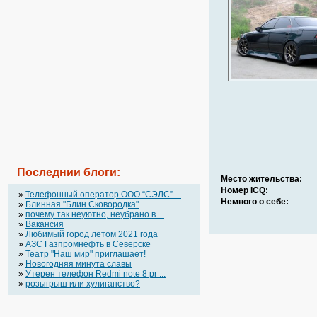
Последнии блоги:
Место жительства:
Номер ICQ:
»
Телефонный оператор OOO “СЭЛС” ...
Немного о себе:
»
Блинная "Блин.Сковородка"
»
почему так неуютно, неубрано в ...
»
Вакансия
»
Любимый город летом 2021 года
»
АЗС Газпромнефть в Северске
»
Театр "Наш мир" приглашает!
»
Новогодняя минута славы
»
Утерен телефон Redmi note 8 pr ...
»
розыгрыш или хулиганство?