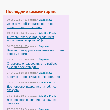
Последние
комментарии
:
alex33kaw
20.06.2026 07:33
написал
Из-за крупной задолженности по
алиментам северчанин...
С Е В Е Р С К
19.05.2026 14:30
написал
Житель Северска под давлением
мошенников вскрыл сейф...
барыга
04.05.2026 21:25
написал
Власти планируют наполнить высохшее
озеро из Томи
барыга
23.04.2026 21:39
написал
Стартовало голосование по выбору
дизайн-проектов для...
alex33kaw
07.04.2026 15:18
написал
Конкурс чтецов «Колокол Чернобыля»
С Е В Е Р С К
04.04.2026 18:35
написал
Две невестки подрались на юбилее
свекрови
С Е В Е Р С К
04.04.2026 18:34
написал
Две невестки подрались на юбилее
свекрови
барыга
27.03.2026 19:54
написал